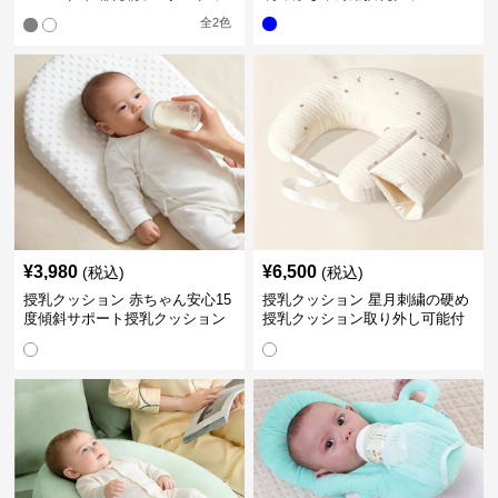
ション
全
2
色
¥
3,980
¥
6,500
(税込)
(税込)
授乳クッション 赤ちゃん安心15
授乳クッション 星月刺繍の硬め
度傾斜サポート授乳クッション
授乳クッション取り外し可能付
硬め
き