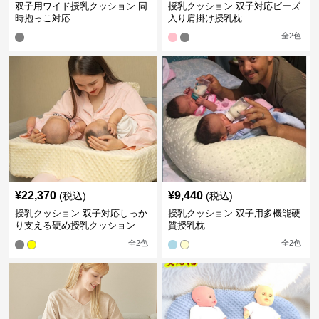
双子用ワイド授乳クッション 同
授乳クッション 双子対応ビーズ
時抱っこ対応
入り肩掛け授乳枕
全
2
色
¥
22,370
¥
9,440
(税込)
(税込)
授乳クッション 双子対応しっか
授乳クッション 双子用多機能硬
り支える硬め授乳クッション
質授乳枕
全
2
色
全
2
色