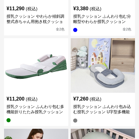
¥
11,290
¥
3,380
(税込)
(税込)
授乳クッション やわらか傾斜調
授乳クッション ふんわり包む分
整式赤ちゃん用抱き枕クッショ
離型やわらか授乳クッション
ン
全
2
色
全
2
色
¥
11,200
¥
7,260
(税込)
(税込)
授乳クッション ふんわり包む多
授乳クッション ふんわり包み込
機能折りたたみ授乳クッション
む授乳クッション U字型多機能
タイプ