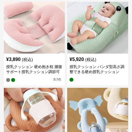
¥
3,890
¥
5,920
(税込)
(税込)
授乳クッション 硬め抱き枕 腰腹
授乳クッション パンダ型高さ調
サポート授乳クッション調節可
整できる硬め授乳クッション
能
全
3
色