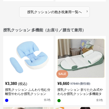
›
授乳クッション
の
抱き枕兼用
一覧へ
授乳クッション 多機能（お座り／腰当て兼用）
SALE
¥
3,380
¥
6,660
(税込)
¥
7840
(割引前)
授乳クッション ふんわり包む分
授乳クッション 折りたたみ式や
離型やわらか授乳クッション
わらか授乳クッション多機能タ
イプ
全
2
色
全
2
色