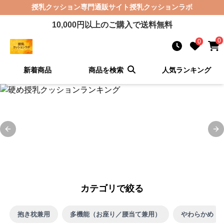
授乳クッション
専門通販サイト
授乳クッションラボ
10,000
円以上のご購入で送料無料
0
0
新着商品
商品を検索
人気ランキング
Previous slide
Ne
カテゴリで絞る
抱き枕兼用
多機能（お座り／腰当て兼用）
やわらかめ