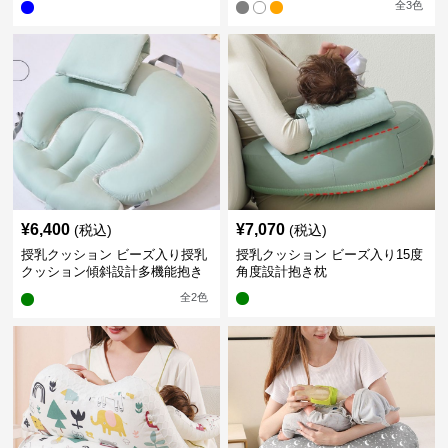
全
3
色
¥
6,400
¥
7,070
(税込)
(税込)
授乳クッション ビーズ入り授乳
授乳クッション ビーズ入り15度
クッション傾斜設計多機能抱き
角度設計抱き枕
枕
全
2
色