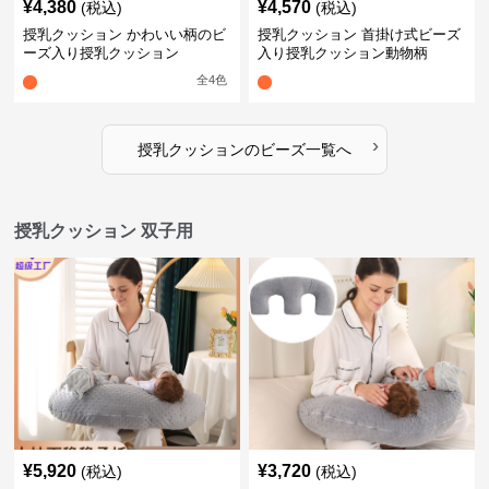
¥
4,380
¥
4,570
(税込)
(税込)
授乳クッション かわいい柄のビ
授乳クッション 首掛け式ビーズ
ーズ入り授乳クッション
入り授乳クッション動物柄
全
4
色
›
授乳クッション
の
ビーズ
一覧へ
授乳クッション 双子用
¥
5,920
¥
3,720
(税込)
(税込)