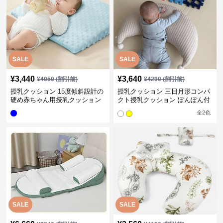
SALE
SALE
¥
3,440
¥
3,640
¥
4050
(割引前)
¥
4290
(割引前)
授乳クッション 15度傾斜設計の
授乳クッション 三日月形コンパ
硬め赤ちゃん用授乳クッション
クト授乳クッション ぽんぽん付
き
全
2
色
SALE
SALE