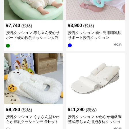
¥
7,740
¥
3,900
(税込)
(税込)
授乳クッション 赤ちゃん安心サ
授乳クッション 新生児用哺乳瓶
ポート硬め授乳クッション大判
サポート授乳クッション
型
全
2
色
¥
9,280
¥
11,290
(税込)
(税込)
授乳クッション くまさん型やわ
授乳クッション やわらか傾斜調
らか授乳クッション三点セット
整式赤ちゃん用抱き枕クッショ
ン
全
2
色