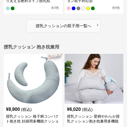
り支える硬めタイプ授乳枕
ョン双子対応型
全
3
色
全
6
色
›
授乳クッション
の
双子用
一覧へ
授乳クッション 抱き枕兼用
¥
8,900
¥
6,020
(税込)
(税込)
授乳クッション 格子柄コンパク
授乳クッション 星柄やわらか授
ト抱き枕 妊婦用多機能クッショ
乳クッション抱き枕兼用多機能
ン
タイプ