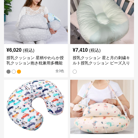
¥
6,020
¥
7,410
(税込)
(税込)
授乳クッション 星柄やわらか授
授乳クッション 星と月の刺繍キ
乳クッション抱き枕兼用多機能
ルト授乳クッション ビーズ入り
タイプ
丸型
全
3
色