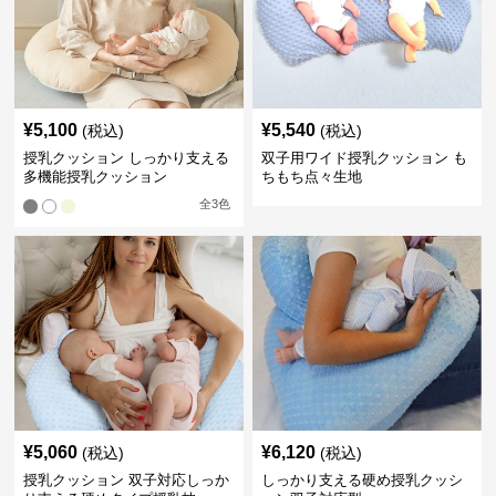
¥
5,100
¥
5,540
(税込)
(税込)
授乳クッション しっかり支える
双子用ワイド授乳クッション も
多機能授乳クッション
ちもち点々生地
全
3
色
¥
5,060
¥
6,120
(税込)
(税込)
授乳クッション 双子対応しっか
しっかり支える硬め授乳クッシ