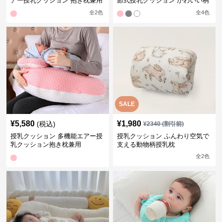
アー授乳クッション 抱き枕兼用
節式授乳クッション かわいい柄
全
2
色
全
4
色
SALE
¥
5,580
¥
1,980
(税込)
¥
2340
(割引前)
授乳クッション 多機能エアー授
授乳クッション ふんわり空気で
乳クッション抱き枕兼用
支える動物柄授乳枕
全
2
色