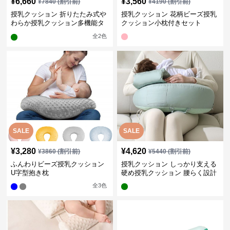
¥
6,660
¥
3,560
¥
7840
(割引前)
¥
4190
(割引前)
授乳クッション 折りたたみ式や
授乳クッション 花柄ビーズ授乳
わらか授乳クッション多機能タ
クッション小枕付きセット
イプ
全
2
色
SALE
SALE
¥
3,280
¥
4,620
¥
3860
(割引前)
¥
5440
(割引前)
ふんわりビーズ授乳クッション
授乳クッション しっかり支える
U字型抱き枕
硬め授乳クッション 腰らく設計
全
3
色