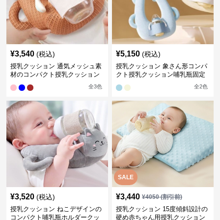
¥
3,540
¥
5,150
(税込)
(税込)
授乳クッション 通気メッシュ素
授乳クッション 象さん形コンパ
材のコンパクト授乳クッション
クト授乳クッション哺乳瓶固定
全
3
色
全
2
色
SALE
¥
3,520
¥
3,440
(税込)
¥
4050
(割引前)
授乳クッション ねこデザインの
授乳クッション 15度傾斜設計の
コンパクト哺乳瓶ホルダークッ
硬め赤ちゃん用授乳クッション