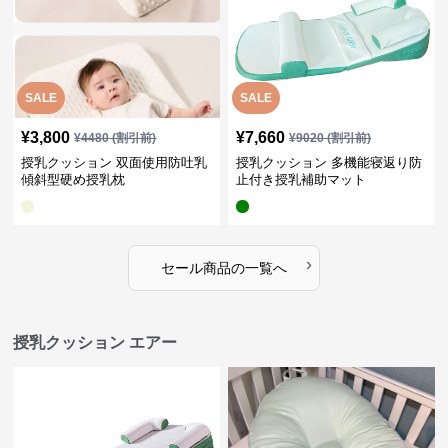
SALE
SALE
¥
3,800
¥
7,660
¥
4480
(割引前)
¥
9020
(割引前)
授乳クッション 双面使用防吐乳
授乳クッション 多機能寝返り防
傾斜型硬め授乳枕
止付き授乳補助マット
›
セール商品の一覧へ
授乳クッション エアー