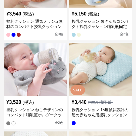
¥
3,540
¥
5,150
(税込)
(税込)
授乳クッション 通気メッシュ素
授乳クッション 象さん形コンパ
材のコンパクト授乳クッション
クト授乳クッション哺乳瓶固定
全
3
色
全
2
色
SALE
¥
3,520
¥
3,440
(税込)
¥
4050
(割引前)
授乳クッション ねこデザインの
授乳クッション 15度傾斜設計の
コンパクト哺乳瓶ホルダークッ
硬め赤ちゃん用授乳クッション
ション
全
2
色