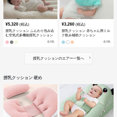
¥
5,320
¥
3,260
(税込)
(税込)
授乳クッション ふんわり包み込
授乳クッション 赤ちゃん用ミル
む空気式多機能授乳クッション
ク飲み補助クッション
全
3
色
全
3
色
›
授乳クッション
の
エアー
一覧へ
授乳クッション 硬め