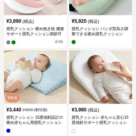
¥
3,890
¥
5,920
(税込)
(税込)
授乳クッション 硬め抱き枕 腰腹
授乳クッション パンダ型高さ調
サポート授乳クッション調節可
整できる硬め授乳クッション
能
全
3
色
SALE
¥
3,440
¥
3,980
(税込)
¥
4050
(割引前)
授乳クッション 15度傾斜設計の
授乳クッション 赤ちゃん安心15
硬め赤ちゃん用授乳クッション
度傾斜サポート授乳クッション
硬め