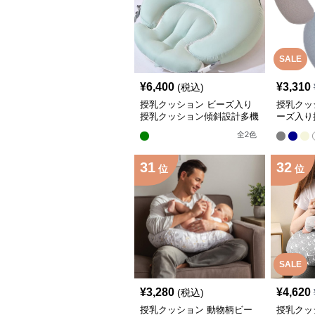
SALE
¥
6,400
¥
3,310
(税込)
授乳クッション ビーズ入り
授乳クッ
授乳クッション傾斜設計多機
ーズ入り
能抱き枕
ーゼカバ
全
2
色
31
32
位
位
SALE
¥
3,280
¥
4,620
(税込)
授乳クッション 動物柄ビー
授乳クッ