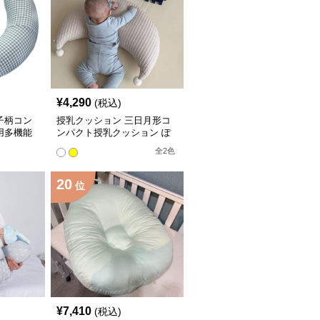
¥
4,290
(税込)
子柄コン
授乳クッション 三日月形コ
用多機能
ンパクト授乳クッション ぽ
んぽん付き
全
2
色
20
位
¥
7,410
(税込)