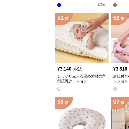
ん抱っこ安定サポート
こ枕
全
2
色
51
52
位
位
¥
3,140
¥
3,610
(税込)
しっかり支える硬め素材の角
肩紐付き
型授乳クッション
ッション
56
57
位
位