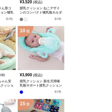
¥
3,520
(税込)
さん形コ
授乳クッション ねこデザイ
ション哺乳
ンのコンパクト哺乳瓶ホルダ
ークッション
全
2
色
全
2
色
10
位
¥
3,900
(税込)
引前)
ちゃん安
授乳クッション 新生児用哺
乳クッショ
乳瓶サポート授乳クッション
全
2
色
15
位