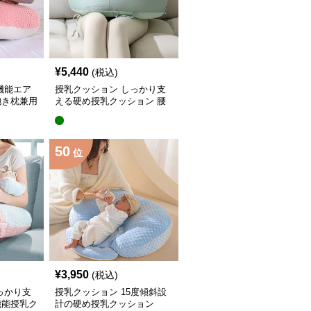
¥
5,440
(税込)
機能エア
授乳クッション しっかり支
抱き枕兼用
える硬め授乳クッション 腰
らく設計
50
位
¥
3,950
(税込)
っかり支
授乳クッション 15度傾斜設
機能授乳ク
計の硬め授乳クッション