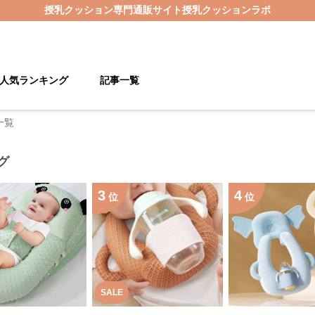
授乳クッション
専門通販サイト
授乳クッションラボ
人気ランキング
記事一覧
一覧
グ
3
4
位
位
SALE