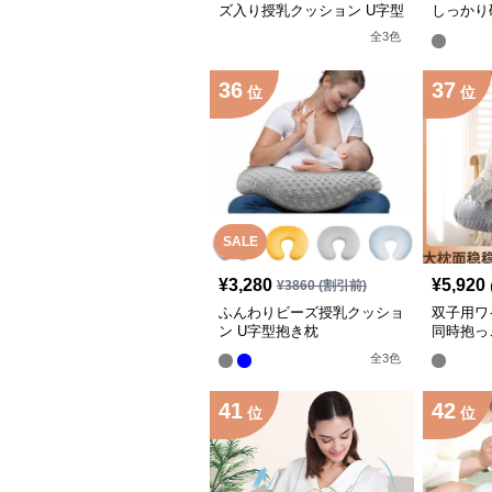
ズ入り授乳クッション U字型
しっかり
2点セッ
全
3
色
36
37
位
位
SALE
¥
3,280
¥
5,920
¥
3860
(割引前)
ふんわりビーズ授乳クッショ
双子用ワ
ン U字型抱き枕
同時抱っ
全
3
色
41
42
位
位