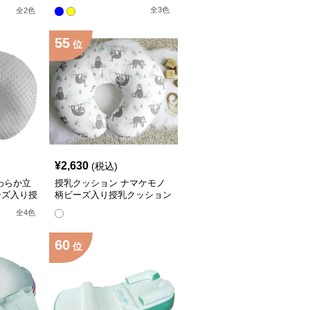
全
3
色
全
2
色
55
位
¥
2,630
(税込)
わらか立
授乳クッション ナマケモノ
ーズ入り授
柄ビーズ入り授乳クッション
全
4
色
60
位