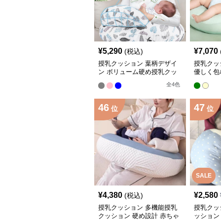
¥
5,290
¥
7,070
(税込)
授乳クッション 葉柄デザイ
授乳クッ
ン ボリューム硬め授乳クッ
優しく包
ション
ン
全
4
色
46
47
位
位
SALE
¥
4,380
¥
2,580
(税込)
授乳クッション 多機能授乳
授乳クッ
クッション 硬め設計 赤ちゃ
ッション