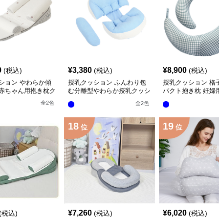
0
¥
3,380
¥
8,900
(税込)
(税込)
(税込)
ション やわらか傾
授乳クッション ふんわり包
授乳クッション 格
赤ちゃん用抱き枕ク
む分離型やわらか授乳クッシ
パクト抱き枕 妊婦
ョン
クッション
全
2
色
全
2
色
18
19
位
位
¥
7,260
¥
6,020
(税込)
(税込)
(税込)