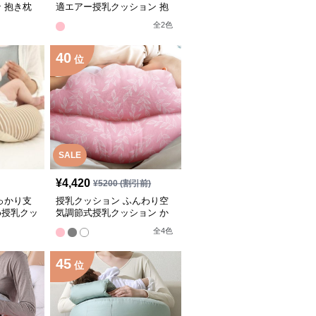
 抱き枕
適エアー授乳クッション 抱
き枕兼用
全
2
色
40
位
SALE
¥
4,420
¥
5200
(割引前)
っかり支
授乳クッション ふんわり空
め授乳クッ
気調節式授乳クッション か
わいい柄
全
4
色
45
位