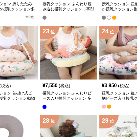
ション 折りたたみ
授乳クッション ふんわり包
授乳クッション 星
か授乳クッション多
み込む授乳クッション U字型
か授乳クッション
プ
多機能タイプ
多機能タイプ
全
2
色
23
24
位
位
¥
7,550
¥
3,850
(税込)
(税込)
(税込)
ション 首掛け式ビ
授乳クッション ふんわりビ
授乳クッション 虹
授乳クッション動物
ーズ入り授乳クッション 多
柄ビーズ入り授乳
機能タイプ
28
29
位
位