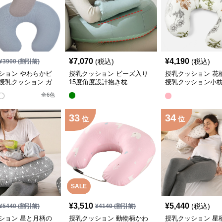
¥
7,070
¥
4,190
(税込)
(税込)
¥
3900
(割引前)
ション やわらかビ
授乳クッション ビーズ入り
授乳クッション 花
授乳クッション ガ
15度角度設計抱き枕
授乳クッション小
ー付き
ト
全
6
色
33
34
位
位
SALE
¥
3,510
¥
5,440
(税込)
¥
5440
(割引前)
¥
4140
(割引前)
ション 星と月柄の
授乳クッション 動物柄かわ
授乳クッション 星