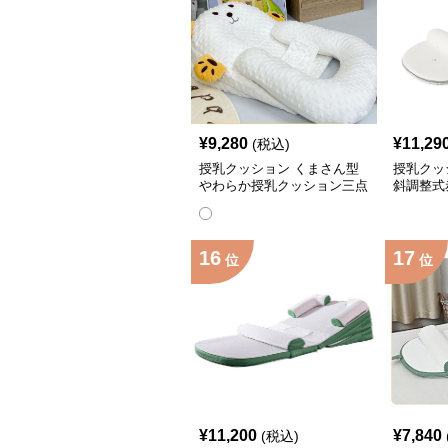
¥
9,280
¥
11,29
(税込)
授乳クッション くまさん型
授乳クッ
やわらか授乳クッション三点
斜調整式
セット
ッション
16
17
位
位
¥
11,200
¥
7,840
(税込)