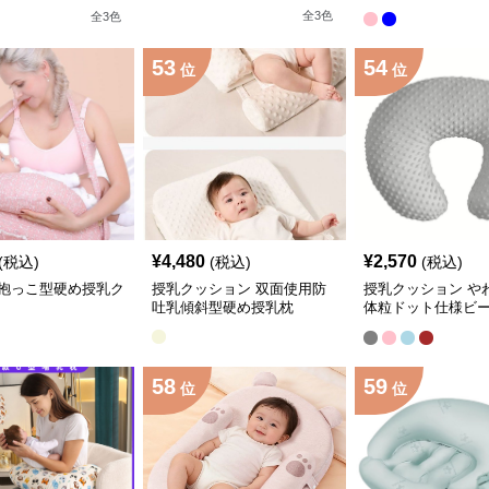
機能タイプ
ッション
全
3
色
全
3
色
53
54
位
位
¥
4,480
¥
2,570
(税込)
(税込)
(税込)
抱っこ型硬め授乳ク
授乳クッション 双面使用防
授乳クッション や
吐乳傾斜型硬め授乳枕
体粒ドット仕様ビ
乳クッション
58
59
位
位