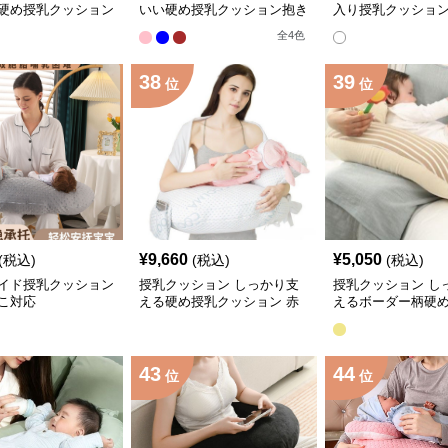
硬め授乳クッション
いい硬め授乳クッション抱き
入り授乳クッション
ト
枕
兼用タイプ
全
4
色
38
39
位
位
¥
9,660
¥
5,050
(税込)
(税込)
(税込)
イド授乳クッション
授乳クッション しっかり支
授乳クッション し
こ対応
える硬め授乳クッション 赤
えるボーダー柄硬
ちゃん安心設計
ション
43
44
位
位