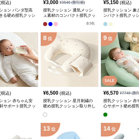
¥
3,000
¥
5,150
(税込)
(税込)
¥
3540
(割引前)
ション パンダ型高
授乳クッション 通気メッシ
授乳クッション 象
きる硬め授乳クッシ
ュ素材のコンパクト授乳クッ
ンパクト授乳クッ
ション
瓶固定
全
3
色
8
9
位
位
SALE
¥
6,500
¥
6,570
(税込)
(税込)
¥
7740
(割
ション 赤ちゃん安
授乳クッション 星月刺繍の
授乳クッション 赤
傾斜サポート授乳クッ
硬め授乳クッション取り外し
心サポート硬め授
め
可能付き
ン大判型
13
14
位
位