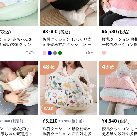
¥
3,660
¥
5,580
(税込)
(税込)
(税込)
ション 赤ちゃんを
授乳クッション しっかり支
授乳クッション 多
む硬め授乳クッショ
える硬め授乳クッション 三
ー授乳クッション
日月型
全
2
色
全
5
色
48
49
位
位
SALE
¥
3,210
¥
4,340
(税込)
¥
3040
(割引前)
¥
3780
(割引前)
ション 硬め授乳ク
授乳クッション 動物柄硬め
授乳クッション し
 赤ちゃん安定抱っ
授乳クッション 左右対応多
える硬め設計の多