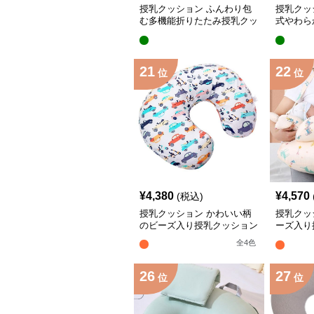
授乳クッション ふんわり包
授乳クッ
む多機能折りたたみ授乳クッ
式やわら
ション
機能タイ
21
22
位
位
¥
4,380
¥
4,570
(税込)
授乳クッション かわいい柄
授乳クッ
のビーズ入り授乳クッション
ーズ入り
柄
全
4
色
26
27
位
位