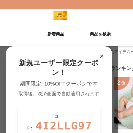
新着商品
商品を検索
授乳クッションラボ TOP
›
人気アイテム
×
新規ユーザー限定クーポ
授乳クッションの人気ランキン
ン！
1
2
期間限定! 10%OFFクーポンです
位
位
取得後、決済画面で自動適用されます
コー
4I2LLG97
ド: