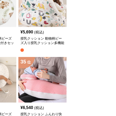
¥
5,690
(税込)
柄ビーズ
授乳クッション 動物柄ビー
枕付きセッ
ズ入り授乳クッション多機能
抱き枕
35
位
¥
6,540
(税込)
柄ビーズ
授乳クッション ふんわり快