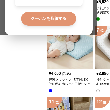
¥
3,890
¥
5,920
(税込)
授乳クッション 硬め抱き枕
授乳クッ
腰腹サポート授乳クッション
さ調整で
調節可能
ョン
クーポンを取得する
全
3
色
6
7
位
位
¥
4,050
¥
3,980
(税込)
授乳クッション 15度傾斜設
授乳クッ
計の硬め赤ちゃん用授乳クッ
心15度
ション
ション硬
11
12
位
位