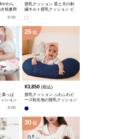
柄やわら
授乳クッション 星と月の刺
抱き枕兼用
繍キルト授乳クッション ビ
ーズ入り丸型
全
3
色
25
位
¥
3,850
(税込)
と葉っぱ
授乳クッション ふわふわビ
クッション
ーズ粒生地の授乳クッション
赤ちゃんサポート
全
2
色
30
位