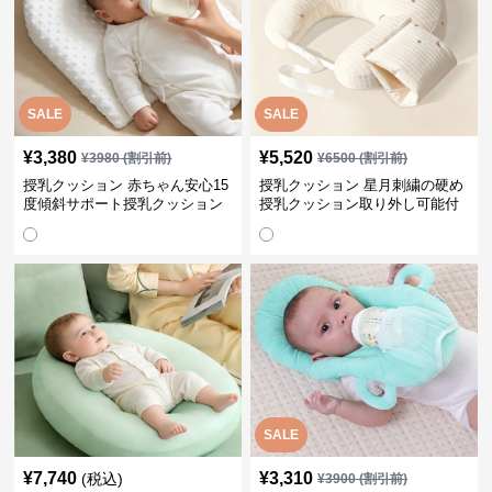
SALE
SALE
¥
3,380
¥
5,520
¥
3980
(割引前)
¥
6500
(割引前)
授乳クッション 赤ちゃん安心15
授乳クッション 星月刺繍の硬め
度傾斜サポート授乳クッション
授乳クッション取り外し可能付
硬め
き
SALE
¥
7,740
¥
3,310
(税込)
¥
3900
(割引前)