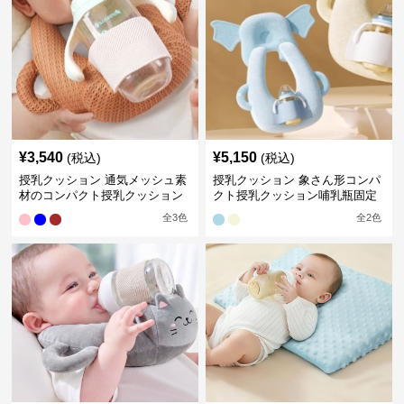
¥
3,540
¥
5,150
(税込)
(税込)
授乳クッション 通気メッシュ素
授乳クッション 象さん形コンパ
材のコンパクト授乳クッション
クト授乳クッション哺乳瓶固定
全
3
色
全
2
色