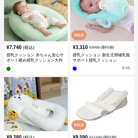
SALE
¥
7,740
¥
3,310
(税込)
¥
3900
(割引前)
授乳クッション 赤ちゃん安心サ
授乳クッション 新生児用哺乳瓶
ポート硬め授乳クッション大判
サポート授乳クッション
型
全
2
色
SALE
¥
9,280
¥
9,590
(税込)
¥
11290
(割引前)