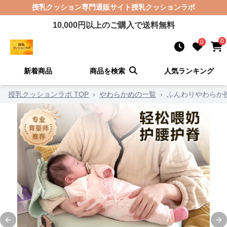
授乳クッション
専門通販サイト
授乳クッションラボ
10,000
円以上のご購入で送料無料
0
0
新着商品
商品を検索
人気ランキング
授乳クッションラボ TOP
›
やわらかめの一覧
›
ふんわりやわらか
Previous slide
Ne