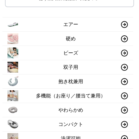
エアー
硬め
ビーズ
双子用
抱き枕兼用
多機能（お座り／腰当て兼用）
やわらかめ
コンパクト
洗濯可能