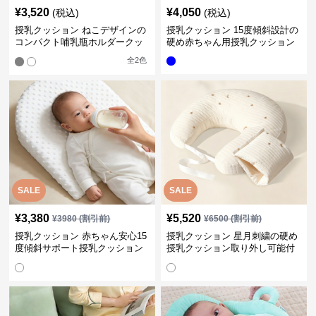
¥
3,520
¥
4,050
(税込)
(税込)
授乳クッション ねこデザインの
授乳クッション 15度傾斜設計の
コンパクト哺乳瓶ホルダークッ
硬め赤ちゃん用授乳クッション
ション
全
2
色
SALE
SALE
¥
3,380
¥
5,520
¥
3980
(割引前)
¥
6500
(割引前)
授乳クッション 赤ちゃん安心15
授乳クッション 星月刺繍の硬め
度傾斜サポート授乳クッション
授乳クッション取り外し可能付
硬め
き