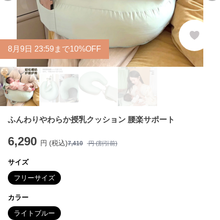
8
月
9
日 23:59まで10%OFF
ふんわりやわらか授乳クッション 腰楽サポート
6,290
円 (税込)
7,410
円 (割引前)
サイズ
フリーサイズ
カラー
ライトブルー