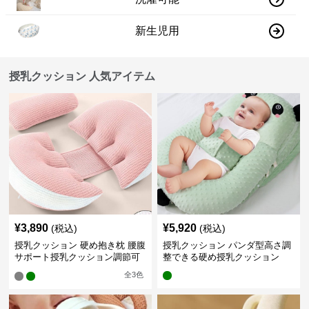
新生児用
授乳クッション 人気アイテム
¥
3,890
¥
5,920
(税込)
(税込)
授乳クッション 硬め抱き枕 腰腹
授乳クッション パンダ型高さ調
サポート授乳クッション調節可
整できる硬め授乳クッション
能
全
3
色