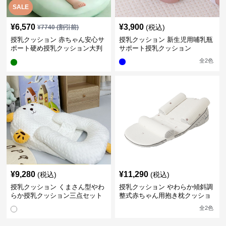
SALE
¥
6,570
¥
3,900
(税込)
¥
7740
(割引前)
授乳クッション 赤ちゃん安心サ
授乳クッション 新生児用哺乳瓶
ポート硬め授乳クッション大判
サポート授乳クッション
型
全
2
色
¥
9,280
¥
11,290
(税込)
(税込)
授乳クッション くまさん型やわ
授乳クッション やわらか傾斜調
らか授乳クッション三点セット
整式赤ちゃん用抱き枕クッショ
ン
全
2
色