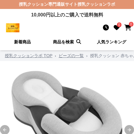
授乳クッション
専門通販サイト
授乳クッションラボ
10,000
円以上のご購入で送料無料
0
0
新着商品
商品を検索
人気ランキング
授乳クッションラボ TOP
›
ビーズの一覧
›
授乳クッション 赤ち
Previous slide
Ne