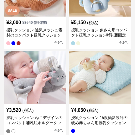
SALE
¥
3,000
¥
5,150
(税込)
¥
3540
(割引前)
授乳クッション 通気メッシュ素
授乳クッション 象さん形コンパ
材のコンパクト授乳クッション
クト授乳クッション哺乳瓶固定
全
3
色
全
2
色
¥
3,520
¥
4,050
(税込)
(税込)
授乳クッション ねこデザインの
授乳クッション 15度傾斜設計の
コンパクト哺乳瓶ホルダークッ
硬め赤ちゃん用授乳クッション
ション
全
2
色