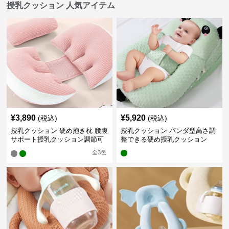
授乳クッション 人気アイテム
¥
3,890
¥
5,920
(税込)
(税込)
授乳クッション 硬め抱き枕 腰腹
授乳クッション パンダ型高さ調
サポート授乳クッション調節可
整できる硬め授乳クッション
能
全
3
色