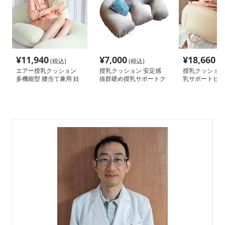
¥
11,940
¥
7,000
¥
18,660
(税込)
(税込)
(税
エアー授乳クッション
授乳クッション 安定感
授乳クッション
多機能型 腰当て兼用 妊
抜群硬め授乳サポートク
乳サポートビー
婦枕
ッション
ョン