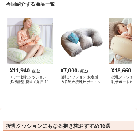
今回紹介する商品一覧
¥
11,940
¥
7,000
¥
18,660
(税込)
(税込)
(税
エアー授乳クッション
授乳クッション 安定感
授乳クッション
多機能型 腰当て兼用 妊
抜群硬め授乳サポートク
乳サポートビー
婦枕
ッション
ョン
授乳クッションにもなる抱き枕おすすめ16選