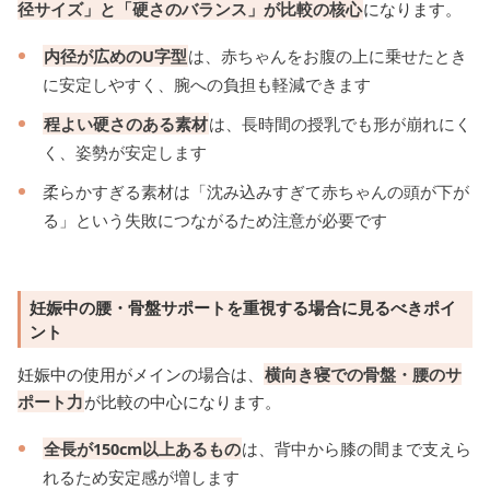
径サイズ」と「硬さのバランス」が比較の核心
になります。
内径が広めのU字型
は、赤ちゃんをお腹の上に乗せたとき
に安定しやすく、腕への負担も軽減できます
程よい硬さのある素材
は、長時間の授乳でも形が崩れにく
く、姿勢が安定します
柔らかすぎる素材は「沈み込みすぎて赤ちゃんの頭が下が
る」という失敗につながるため注意が必要です
妊娠中の腰・骨盤サポートを重視する場合に見るべきポイ
ント
妊娠中の使用がメインの場合は、
横向き寝での骨盤・腰のサ
ポート力
が比較の中心になります。
全長が150cm以上あるもの
は、背中から膝の間まで支えら
れるため安定感が増します