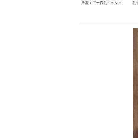
放型エアー授乳クッショ
乳
ン
ョ