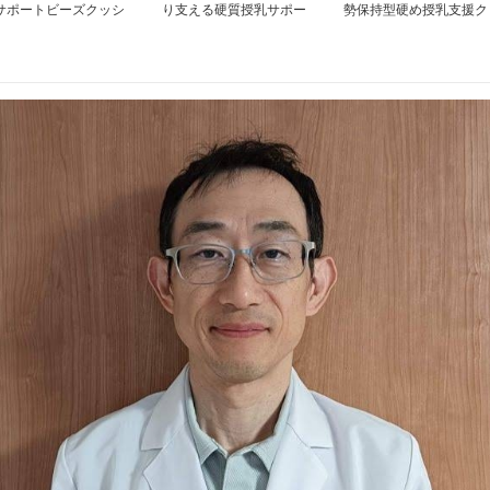
サポートビーズクッシ
り支える硬質授乳サポー
勢保持型硬め授乳支援ク
ン
ト枕
ッション