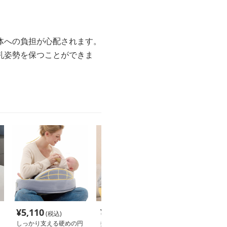
体への負担が心配されます。
乳姿勢を保つことができま
¥
5,110
¥
3,380
¥
6,230
(税込)
(税込)
(税込
しっかり支える硬めの円
授乳クッション 科学護
授乳クッション