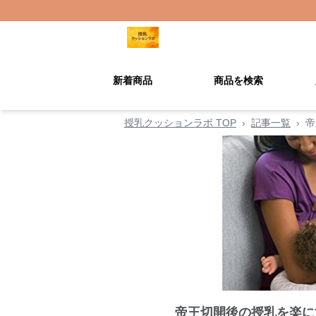
新着商品
商品を検索
授乳クッションラボ TOP
›
記事一覧
›
帝
帝王切開後の授乳を楽に