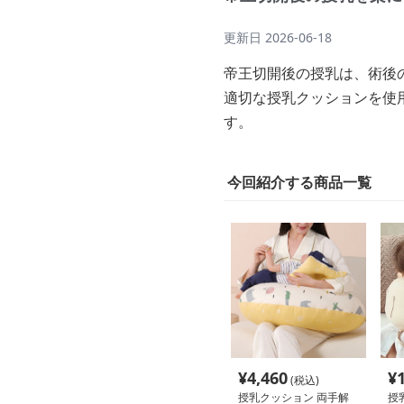
更新日
2026-06-18
帝王切開後の授乳は、術後
適切な授乳クッションを使
す。
今回紹介する商品一覧
¥
4,460
¥
(税込)
授乳クッション 両手解
授