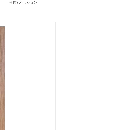
形授乳クッション
育人体工学設計硬め授乳
造しっかり支え
クッション
ポート枕