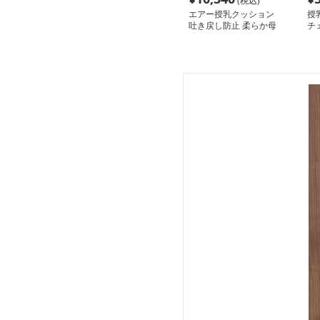
(税込)
エアー授乳クッション
授
吐き戻し防止 柔らか母
チ
子枕
乳
寝