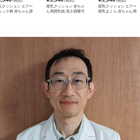
(税込)
(税込)
(税込)
乳クッション エアー
授乳クッション 赤ちゃ
授乳クッション エアー
ェック柄 赤ちゃん授
ん用授乳枕 高さ調整可
授乳まくら 赤ちゃん用
枕 洗える肌に優しい
能 多機能折りたたみ式
肌優しい 吐き戻し防止
具