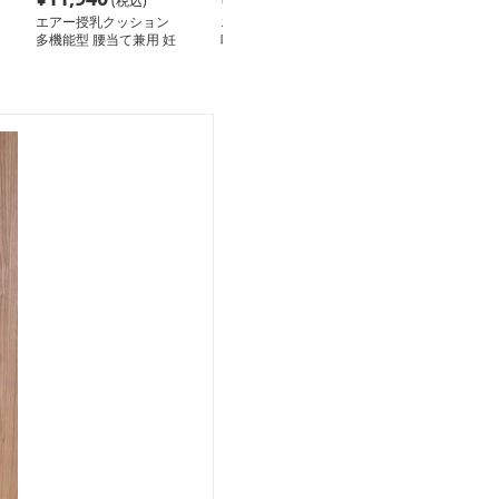
(税込)
(税込)
(税込
エアー授乳クッション
エアー授乳クッション
エアー洗える宇
多機能型 腰当て兼用 妊
吐き戻し防止枕 母子用
授乳クッション
婦枕
品
枕