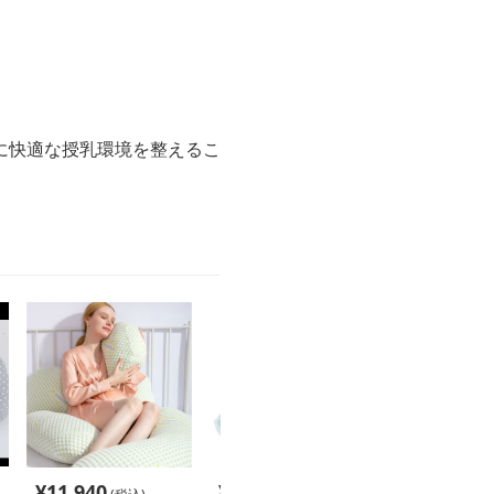
に快適な授乳環境を整えるこ
¥
11,940
¥
6,540
¥
6,540