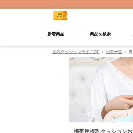
新着商品
商品を検索
授乳クッションラボ TOP
›
記事一覧
›
携
携帯用授乳クッションお