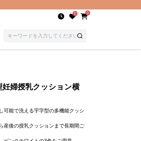
0
0
型妊婦授乳クッション横
し可能で洗える宇字型の多機能クッシ
ら産後の授乳クッションまで長期間ご
、ピンクホワイトの3色をご用意。