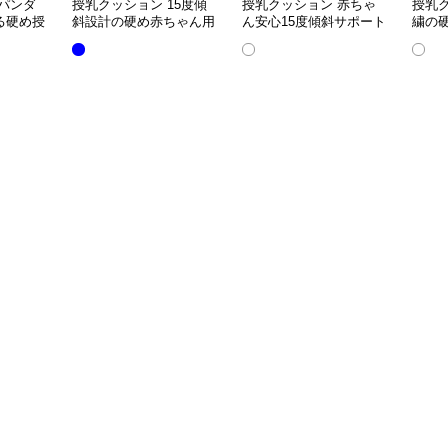
パンダ
授乳クッション 15度傾
授乳クッション 赤ちゃ
授乳
る硬め授
斜設計の硬め赤ちゃん用
ん安心15度傾斜サポート
繍の
授乳クッション
授乳クッション硬め
取り