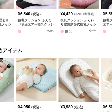
SALE
¥
6,540
¥
4,420
¥
5,5
(税込)
¥
5200
(割引前)
星と月
授乳クッション ふんわ
授乳クッション ふんわ
授乳
乳クッシ
り快適エアー授乳クッシ
り空気調節式授乳クッシ
エア
丸型
ョン 抱き枕兼用
ョン かわいい柄
き枕
全
2
色
全
4
色
めアイテム
¥
4,050
¥
3,980
¥
6,5
(税込)
(税込)