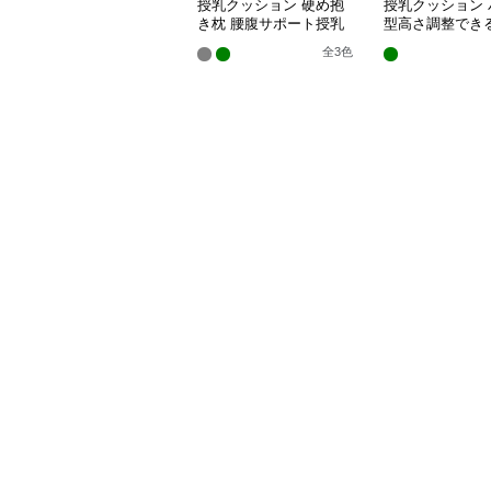
授乳クッション 硬め抱
授乳クッション 
き枕 腰腹サポート授乳
型高さ調整でき
クッション調節可能
乳クッション
全
3
色