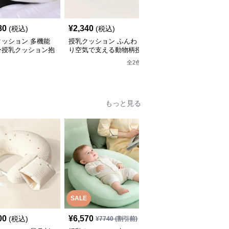
80
¥
2,340
¥
5,320
(税込)
(税込)
(税込)
クッション 多機能
授乳クッション ふんわ
授乳クッション ふんわ
ー授乳クッション抱
り空気で支える動物柄授
り包み込む空気式多機能
兼用
乳枕
授乳クッション
全
2
色
全
3
色
もっと見る
SALE
SALE
00
¥
6,570
¥
4,620
(税込)
¥
7740
(割引前)
¥
5440
(割引前)