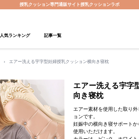
授乳クッション
専門通販サイト
授乳クッションラボ
人気ランキング
記事一覧
›
エアー洗える宇字型妊婦授乳クッション横向き寝枕
エアー洗える宇字
向き寝枕
エアー素材を使用した取り外
ョンです。
妊娠中の横向き寝サポートか
使用いただけます。
カラーは、ピンク、ホワイト