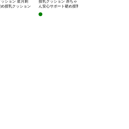
クッション 星月刺
授乳クッション 赤ちゃ
授乳クッション 星と月
硬め授乳クッション
ん安心サポート硬め授乳
柄のしっかり硬め授乳ク
外し可能付き
クッション大判型
ッション2点セット