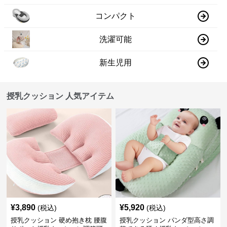
コンパクト
洗濯可能
新生児用
授乳クッション 人気アイテム
¥
3,890
¥
5,920
(税込)
(税込)
授乳クッション 硬め抱き枕 腰腹
授乳クッション パンダ型高さ調