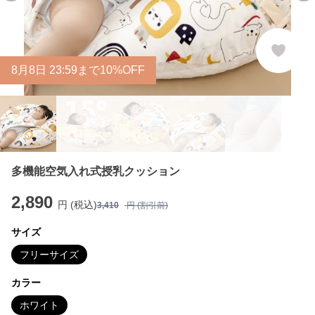
8
月
8
日 23:59まで10%OFF
多機能空気入れ式授乳クッション
2,890
円 (税込)
3,410
円 (割引前)
サイズ
フリーサイズ
カラー
ホワイト