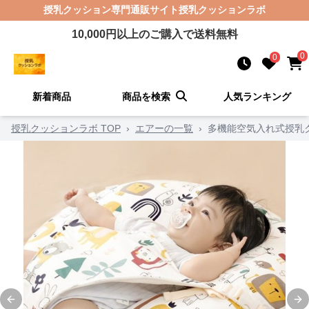
授乳クッション
専門通販サイト
授乳クッションラボ
10,000
円以上のご購入で送料無料
0
0
新着商品
商品を検索
人気ランキング
授乳クッションラボ TOP
›
エアーの一覧
›
多機能空気入れ式授乳
Previous slide
Ne