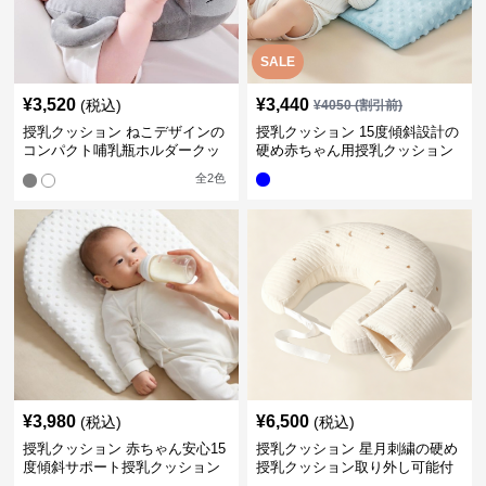
SALE
¥
3,520
¥
3,440
(税込)
¥
4050
(割引前)
授乳クッション ねこデザインの
授乳クッション 15度傾斜設計の
コンパクト哺乳瓶ホルダークッ
硬め赤ちゃん用授乳クッション
ション
全
2
色
¥
3,980
¥
6,500
(税込)
(税込)
授乳クッション 赤ちゃん安心15
授乳クッション 星月刺繍の硬め
度傾斜サポート授乳クッション
授乳クッション取り外し可能付
硬め
き