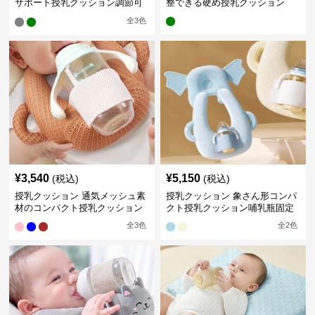
サポート授乳クッション調節可
整できる硬め授乳クッション
能
全
3
色
¥
3,540
¥
5,150
(税込)
(税込)
授乳クッション 通気メッシュ素
授乳クッション 象さん形コンパ
材のコンパクト授乳クッション
クト授乳クッション哺乳瓶固定
全
3
色
全
2
色