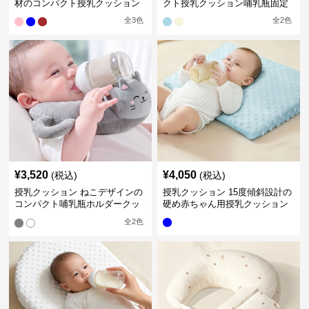
材のコンパクト授乳クッション
クト授乳クッション哺乳瓶固定
全
3
色
全
2
色
¥
3,520
¥
4,050
(税込)
(税込)
授乳クッション ねこデザインの
授乳クッション 15度傾斜設計の
コンパクト哺乳瓶ホルダークッ
硬め赤ちゃん用授乳クッション
ション
全
2
色