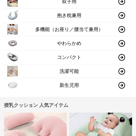
双子用
抱き枕兼用
多機能（お座り／腰当て兼用）
やわらかめ
コンパクト
洗濯可能
新生児用
授乳クッション 人気アイテム