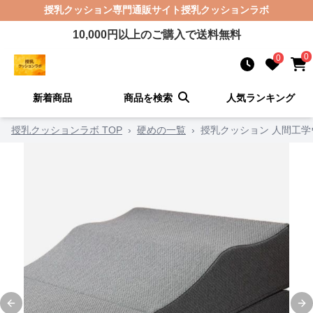
授乳クッション
専門通販サイト
授乳クッションラボ
10,000
円以上のご購入で送料無料
0
0
新着商品
商品を検索
人気ランキング
授乳クッションラボ TOP
›
硬めの一覧
›
授乳クッション 人間工
Previous slide
Ne