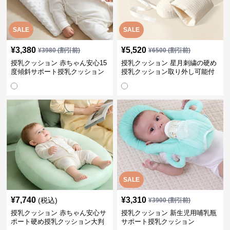
SALE
SALE
¥
3,380
¥
5,520
¥
3980
(割引前)
¥
6500
(割引前)
授乳クッション 赤ちゃん安心15
授乳クッション 星月刺繍の硬め
度傾斜サポート授乳クッション
授乳クッション取り外し可能付
硬め
き
SALE
¥
7,740
¥
3,310
(税込)
¥
3900
(割引前)
授乳クッション 赤ちゃん安心サ
授乳クッション 新生児用哺乳瓶
ポート硬め授乳クッション大判
サポート授乳クッション