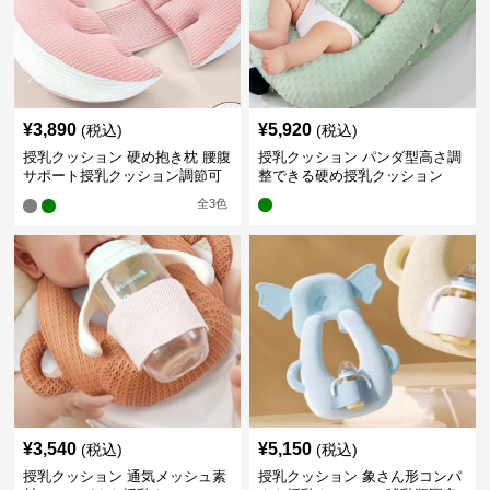
¥
3,890
¥
5,920
(税込)
(税込)
授乳クッション 硬め抱き枕 腰腹
授乳クッション パンダ型高さ調
サポート授乳クッション調節可
整できる硬め授乳クッション
能
全
3
色
¥
3,540
¥
5,150
(税込)
(税込)
授乳クッション 通気メッシュ素
授乳クッション 象さん形コンパ