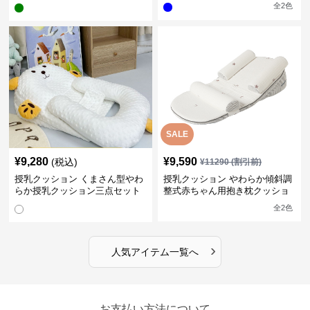
型
全
2
色
SALE
¥
9,280
¥
9,590
(税込)
¥
11290
(割引前)
授乳クッション くまさん型やわ
授乳クッション やわらか傾斜調
らか授乳クッション三点セット
整式赤ちゃん用抱き枕クッショ
ン
全
2
色
›
人気アイテム一覧へ
お支払い方法について