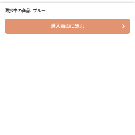
選択中の商品: ブルー
購入画面に進む
授乳クッションラボ
について
利用規約