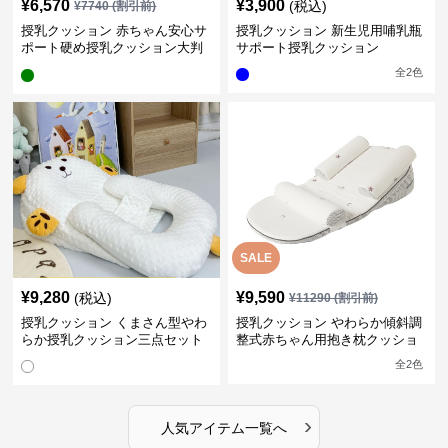
¥
6,570
¥
3,900
(税込)
¥
7740
(割引前)
授乳クッション 赤ちゃん安心サ
授乳クッション 新生児用哺乳瓶
ポート硬め授乳クッション大判
サポート授乳クッション
型
全
2
色
SALE
¥
9,280
¥
9,590
(税込)
¥
11290
(割引前)
授乳クッション くまさん型やわ
授乳クッション やわらか傾斜調
らか授乳クッション三点セット
整式赤ちゃん用抱き枕クッショ
ン
全
2
色
›
人気アイテム一覧へ