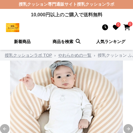
授乳クッション
専門通販サイト
授乳クッションラボ
10,000
円以上のご購入で送料無料
0
0
新着商品
商品を検索
人気ランキング
授乳クッションラボ TOP
›
やわらかめの一覧
›
授乳クッション 
Previous slide
Ne