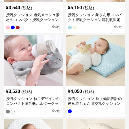
¥
3,540
¥
5,150
(税込)
(税込)
授乳クッション 通気メッシュ素
授乳クッション 象さん形コンパ
材のコンパクト授乳クッション
クト授乳クッション哺乳瓶固定
全
3
色
全
2
色
¥
3,520
¥
4,050
(税込)
(税込)
授乳クッション ねこデザインの
授乳クッション 15度傾斜設計の
コンパクト哺乳瓶ホルダークッ
硬め赤ちゃん用授乳クッション
ション
全
2
色