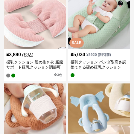
SALE
¥
3,890
¥
5,030
(税込)
¥
5920
(割引前)
授乳クッション 硬め抱き枕 腰腹
授乳クッション パンダ型高さ調
サポート授乳クッション調節可
整できる硬め授乳クッション
能
全
3
色