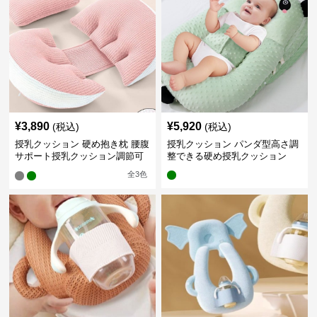
¥
3,890
¥
5,920
(税込)
(税込)
授乳クッション 硬め抱き枕 腰腹
授乳クッション パンダ型高さ調
サポート授乳クッション調節可
整できる硬め授乳クッション
能
全
3
色