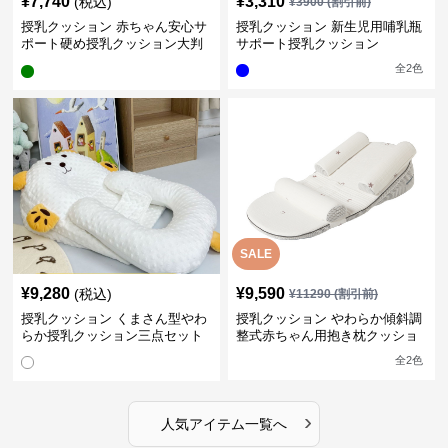
¥
7,740
¥
3,310
(税込)
¥
3900
(割引前)
授乳クッション 赤ちゃん安心サ
授乳クッション 新生児用哺乳瓶
ポート硬め授乳クッション大判
サポート授乳クッション
型
全
2
色
SALE
¥
9,280
¥
9,590
(税込)
¥
11290
(割引前)
授乳クッション くまさん型やわ
授乳クッション やわらか傾斜調
らか授乳クッション三点セット
整式赤ちゃん用抱き枕クッショ
ン
全
2
色
›
人気アイテム一覧へ