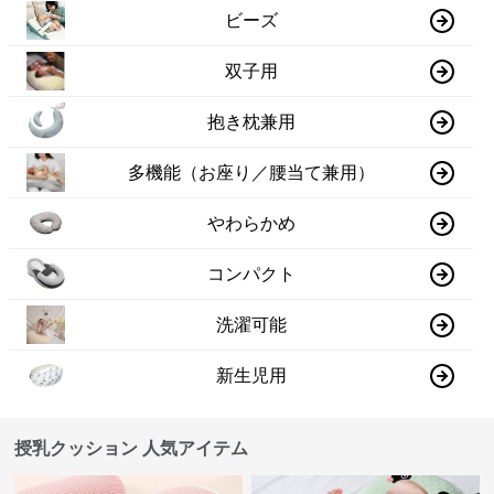
ビーズ
双子用
抱き枕兼用
多機能（お座り／腰当て兼用）
やわらかめ
コンパクト
洗濯可能
新生児用
授乳クッション 人気アイテム