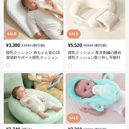
SALE
SALE
¥
3,380
¥
5,520
¥
3980
(割引前)
¥
6500
(割引前)
授乳クッション 赤ちゃん安心15
授乳クッション 星月刺繍の硬め
度傾斜サポート授乳クッション
授乳クッション取り外し可能付
硬め
き
SALE