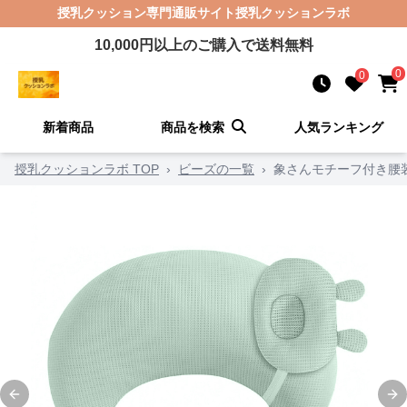
授乳クッション
専門通販サイト
授乳クッションラボ
10,000
円以上のご購入で送料無料
0
0
新着商品
商品を検索
人気ランキング
授乳クッションラボ TOP
›
ビーズの一覧
›
象さんモチーフ付き腰
Previous slide
Ne