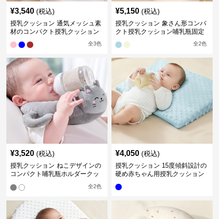
¥
3,540
¥
5,150
(税込)
(税込)
授乳クッション 通気メッシュ素
授乳クッション 象さん形コンパ
材のコンパクト授乳クッション
クト授乳クッション哺乳瓶固定
全
3
色
全
2
色
¥
3,520
¥
4,050
(税込)
(税込)
授乳クッション ねこデザインの
授乳クッション 15度傾斜設計の
コンパクト哺乳瓶ホルダークッ
硬め赤ちゃん用授乳クッション
ション
全
2
色