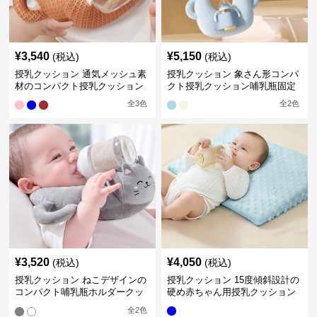
¥
3,540
¥
5,150
(税込)
(税込)
授乳クッション 通気メッシュ素
授乳クッション 象さん形コンパ
材のコンパクト授乳クッション
クト授乳クッション哺乳瓶固定
全
3
色
全
2
色
¥
3,520
¥
4,050
(税込)
(税込)
授乳クッション ねこデザインの
授乳クッション 15度傾斜設計の
コンパクト哺乳瓶ホルダークッ
硬め赤ちゃん用授乳クッション
ション
全
2
色