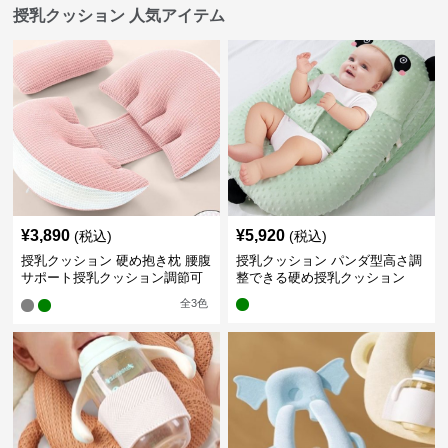
授乳クッション 人気アイテム
¥
3,890
¥
5,920
(税込)
(税込)
授乳クッション 硬め抱き枕 腰腹
授乳クッション パンダ型高さ調
サポート授乳クッション調節可
整できる硬め授乳クッション
能
全
3
色