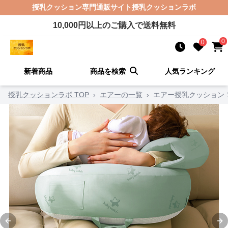
授乳クッション
専門通販サイト
授乳クッションラボ
10,000
円以上のご購入で送料無料
0
0
新着商品
商品を検索
人気ランキング
授乳クッションラボ TOP
›
エアーの一覧
›
エアー授乳クッション 
Previous slide
Ne