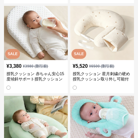
SALE
SALE
¥
3,380
¥
5,520
¥
3980
(割引前)
¥
6500
(割引前)
授乳クッション 赤ちゃん安心15
授乳クッション 星月刺繍の硬め
度傾斜サポート授乳クッション
授乳クッション取り外し可能付
硬め
き