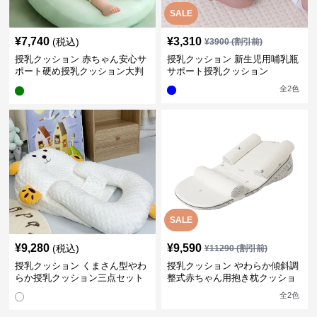
SALE
¥
7,740
¥
3,310
(税込)
¥
3900
(割引前)
授乳クッション 赤ちゃん安心サ
授乳クッション 新生児用哺乳瓶
ポート硬め授乳クッション大判
サポート授乳クッション
型
全
2
色
SALE
¥
9,280
¥
9,590
(税込)
¥
11290
(割引前)
授乳クッション くまさん型やわ
授乳クッション やわらか傾斜調
らか授乳クッション三点セット
整式赤ちゃん用抱き枕クッショ
ン
全
2
色