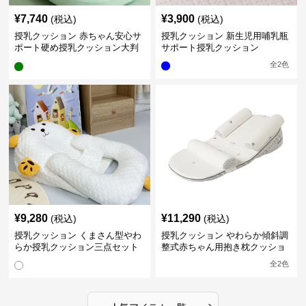
¥
7,740
¥
3,900
(税込)
(税込)
授乳クッション 赤ちゃん安心サ
授乳クッション 新生児用哺乳瓶
ポート硬め授乳クッション大判
サポート授乳クッション
型
全
2
色
¥
9,280
¥
11,290
(税込)
(税込)
授乳クッション くまさん型やわ
授乳クッション やわらか傾斜調
らか授乳クッション三点セット
整式赤ちゃん用抱き枕クッショ
ン
全
2
色
›