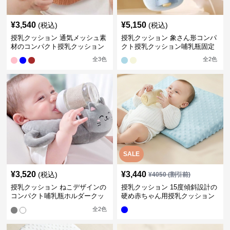
¥
3,540
¥
5,150
(税込)
(税込)
授乳クッション 通気メッシュ素
授乳クッション 象さん形コンパ
材のコンパクト授乳クッション
クト授乳クッション哺乳瓶固定
全
3
色
全
2
色
SALE
¥
3,520
¥
3,440
(税込)
¥
4050
(割引前)
授乳クッション ねこデザインの
授乳クッション 15度傾斜設計の
コンパクト哺乳瓶ホルダークッ
硬め赤ちゃん用授乳クッション
ション
全
2
色