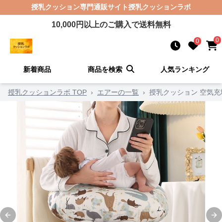
授乳クッション
専門通販サイト
授乳クッションラボ
10,000
円以上のご購入で送料無料
0
0
新着商品
商品を検索
人気ランキング
授乳クッションラボ TOP
›
エアーの一覧
›
授乳クッション 空気
Previous slide
Ne