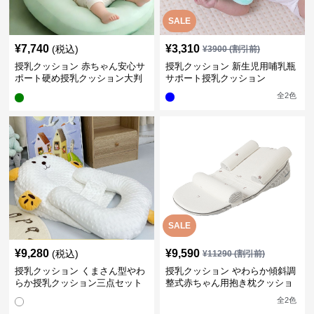
SALE
¥
7,740
¥
3,310
(税込)
¥
3900
(割引前)
授乳クッション 赤ちゃん安心サ
授乳クッション 新生児用哺乳瓶
ポート硬め授乳クッション大判
サポート授乳クッション
型
全
2
色
SALE
¥
9,280
¥
9,590
(税込)
¥
11290
(割引前)
授乳クッション くまさん型やわ
授乳クッション やわらか傾斜調
らか授乳クッション三点セット
整式赤ちゃん用抱き枕クッショ
ン
全
2
色