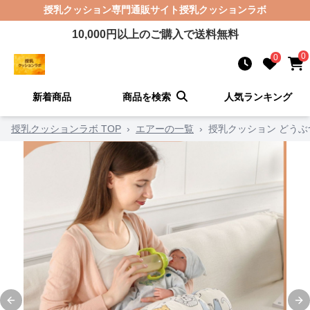
授乳クッション
専門通販サイト
授乳クッションラボ
10,000
円以上のご購入で送料無料
0
0
新着商品
商品を検索
人気ランキング
授乳クッションラボ TOP
›
エアーの一覧
›
授乳クッション どう
Previous slide
Ne