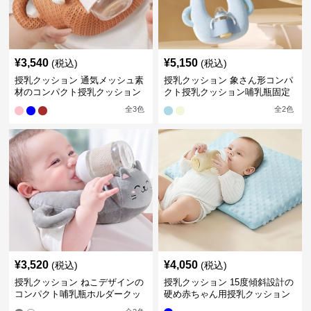
¥
3,540
¥
5,150
(税込)
(税込)
授乳クッション 通気メッシュ素
授乳クッション 象さん形コンパ
材のコンパクト授乳クッション
クト授乳クッション哺乳瓶固定
全
3
色
全
2
色
¥
3,520
¥
4,050
(税込)
(税込)
授乳クッション ねこデザインの
授乳クッション 15度傾斜設計の
コンパクト哺乳瓶ホルダークッ
硬め赤ちゃん用授乳クッション
ション