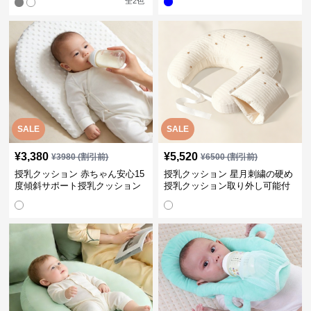
全
2
色
SALE
SALE
¥
3,380
¥
5,520
¥
3980
(割引前)
¥
6500
(割引前)
授乳クッション 赤ちゃん安心15
授乳クッション 星月刺繍の硬め
度傾斜サポート授乳クッション
授乳クッション取り外し可能付
硬め
き