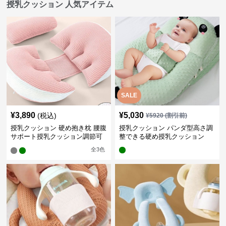
授乳クッション 人気アイテム
SALE
¥
3,890
¥
5,030
(税込)
¥
5920
(割引前)
授乳クッション 硬め抱き枕 腰腹
授乳クッション パンダ型高さ調
サポート授乳クッション調節可
整できる硬め授乳クッション
能
全
3
色