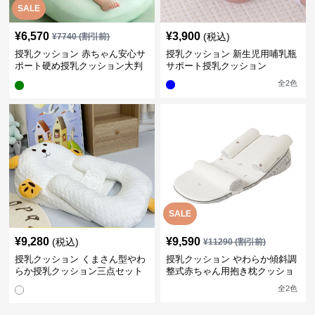
SALE
¥
6,570
¥
3,900
(税込)
¥
7740
(割引前)
授乳クッション 赤ちゃん安心サ
授乳クッション 新生児用哺乳瓶
ポート硬め授乳クッション大判
サポート授乳クッション
型
全
2
色
SALE
¥
9,280
¥
9,590
(税込)
¥
11290
(割引前)
授乳クッション くまさん型やわ
授乳クッション やわらか傾斜調
らか授乳クッション三点セット
整式赤ちゃん用抱き枕クッショ
ン
全
2
色