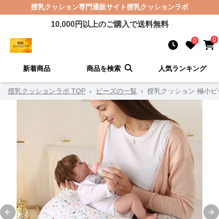
授乳クッション
専門通販サイト
授乳クッションラボ
10,000
円以上のご購入で送料無料
0
0
新着商品
商品を検索
人気ランキング
授乳クッションラボ TOP
›
ビーズの一覧
›
授乳クッション 極小
Previous slide
Ne