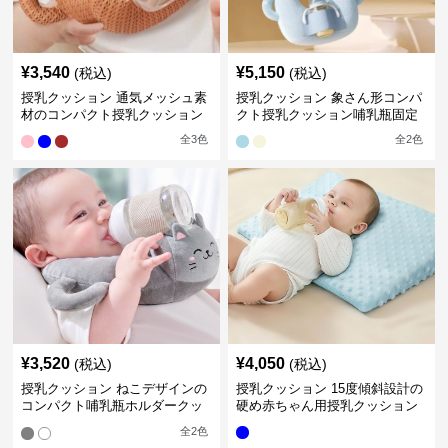
¥
3,540
¥
5,150
(税込)
(税込)
授乳クッション 通気メッシュ素
授乳クッション 象さん形コンパ
材のコンパクト授乳クッション
クト授乳クッション哺乳瓶固定
全
3
色
全
2
色
¥
3,520
¥
4,050
(税込)
(税込)
授乳クッション ねこデザインの
授乳クッション 15度傾斜設計の
コンパクト哺乳瓶ホルダークッ
硬め赤ちゃん用授乳クッション
ション
全
2
色