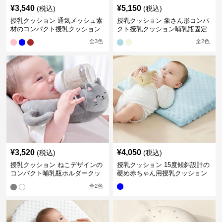
¥
3,540
¥
5,150
(税込)
(税込)
授乳クッション 通気メッシュ素
授乳クッション 象さん形コンパ
材のコンパクト授乳クッション
クト授乳クッション哺乳瓶固定
全
3
色
全
2
色
¥
3,520
¥
4,050
(税込)
(税込)
授乳クッション ねこデザインの
授乳クッション 15度傾斜設計の
コンパクト哺乳瓶ホルダークッ
硬め赤ちゃん用授乳クッション
ション
全
2
色