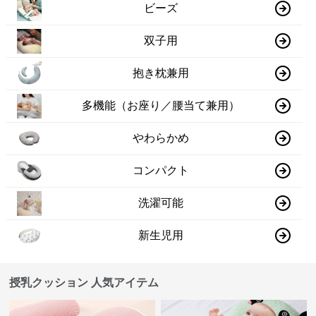
ビーズ
双子用
抱き枕兼用
多機能（お座り／腰当て兼用）
やわらかめ
コンパクト
洗濯可能
新生児用
授乳クッション 人気アイテム