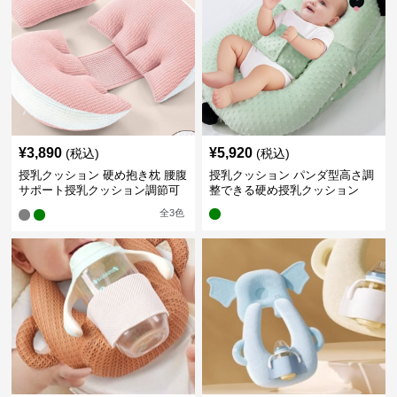
¥
3,890
¥
5,920
(税込)
(税込)
授乳クッション 硬め抱き枕 腰腹
授乳クッション パンダ型高さ調
サポート授乳クッション調節可
整できる硬め授乳クッション
能
全
3
色