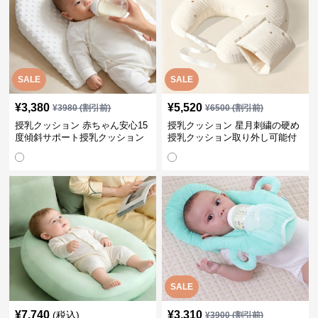
SALE
SALE
¥
3,380
¥
5,520
¥
3980
(割引前)
¥
6500
(割引前)
授乳クッション 赤ちゃん安心15
授乳クッション 星月刺繍の硬め
度傾斜サポート授乳クッション
授乳クッション取り外し可能付
硬め
き
SALE
¥
7,740
¥
3,310
(税込)
¥
3900
(割引前)