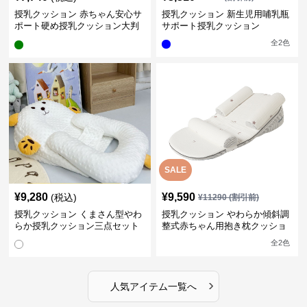
授乳クッション 赤ちゃん安心サ
授乳クッション 新生児用哺乳瓶
ポート硬め授乳クッション大判
サポート授乳クッション
型
全
2
色
SALE
¥
9,280
¥
9,590
(税込)
¥
11290
(割引前)
授乳クッション くまさん型やわ
授乳クッション やわらか傾斜調
らか授乳クッション三点セット
整式赤ちゃん用抱き枕クッショ
ン
全
2
色
›
人気アイテム一覧へ