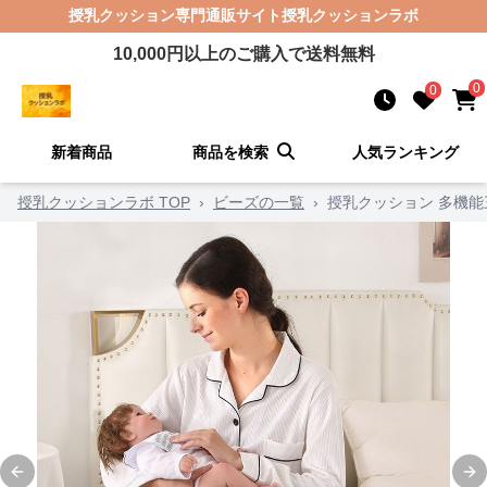
授乳クッション
専門通販サイト
授乳クッションラボ
10,000
円以上のご購入で送料無料
0
0
新着商品
商品を検索
人気ランキング
授乳クッションラボ TOP
›
ビーズの一覧
›
授乳クッション 多機
Previous slide
Ne