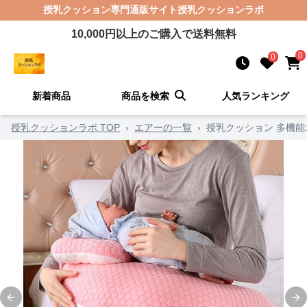
授乳クッション
専門通販サイト
授乳クッションラボ
10,000
円以上のご購入で送料無料
0
0
新着商品
商品を検索
人気ランキング
授乳クッションラボ TOP
›
エアーの一覧
›
授乳クッション 多機
Previous slide
Ne