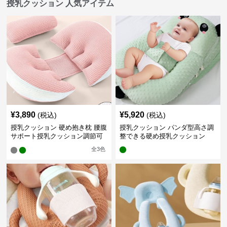
授乳クッション 人気アイテム
¥
3,890
¥
5,920
(税込)
(税込)
授乳クッション 硬め抱き枕 腰腹
授乳クッション パンダ型高さ調
サポート授乳クッション調節可
整できる硬め授乳クッション
能
全
3
色