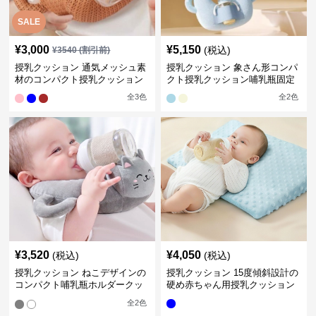
SALE
¥
3,000
¥
5,150
(税込)
¥
3540
(割引前)
授乳クッション 通気メッシュ素
授乳クッション 象さん形コンパ
材のコンパクト授乳クッション
クト授乳クッション哺乳瓶固定
全
3
色
全
2
色
¥
3,520
¥
4,050
(税込)
(税込)
授乳クッション ねこデザインの
授乳クッション 15度傾斜設計の
コンパクト哺乳瓶ホルダークッ
硬め赤ちゃん用授乳クッション
ション
全
2
色