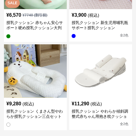
SALE
¥
6,570
¥
3,900
(税込)
¥
7740
(割引前)
授乳クッション 赤ちゃん安心サ
授乳クッション 新生児用哺乳瓶
ポート硬め授乳クッション大判
サポート授乳クッション
型
全
2
色
¥
9,280
¥
11,290
(税込)
(税込)
授乳クッション くまさん型やわ
授乳クッション やわらか傾斜調
らか授乳クッション三点セット
整式赤ちゃん用抱き枕クッショ
ン
全
2
色