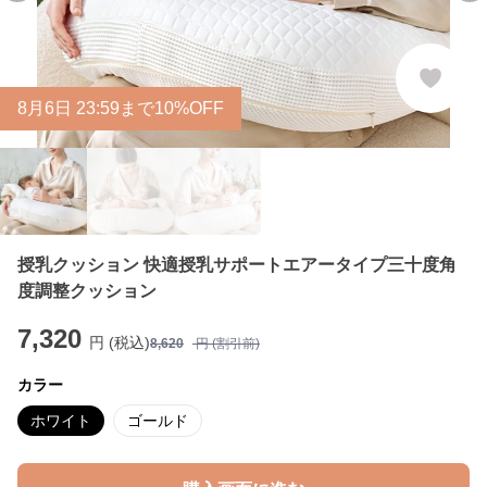
8
月
6
日 23:59まで10%OFF
授乳クッション 快適授乳サポートエアータイプ三十度角
度調整クッション
7,320
円 (税込)
8,620
円 (割引前)
カラー
ホワイト
ゴールド