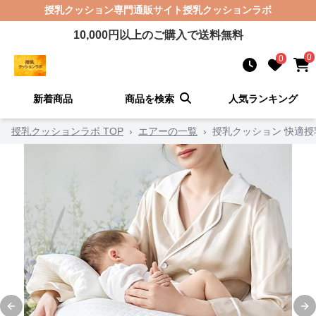
授乳クッション
専門通販サイト
授乳クッションラボ
10,000
円以上のご購入で送料無料
0
0
新着商品
商品を検索
人気ランキング
授乳クッションラボ TOP
›
エアーの一覧
›
授乳クッション 快適
Previous slide
Ne