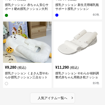
授乳クッション 赤ちゃん安心サ
授乳クッション 新生児用哺乳瓶
ポート硬め授乳クッション大判
サポート授乳クッション
型
全
2
色
¥
9,280
¥
11,290
(税込)
(税込)
授乳クッション くまさん型やわ
授乳クッション やわらか傾斜調
らか授乳クッション三点セット
整式赤ちゃん用抱き枕クッショ
ン
全
2
色
›
人気アイテム一覧へ