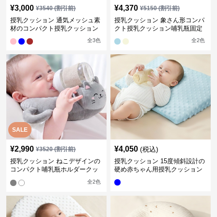
¥
3,000
¥
4,370
¥
3540
(割引前)
¥
5150
(割引前)
授乳クッション 通気メッシュ素
授乳クッション 象さん形コンパ
材のコンパクト授乳クッション
クト授乳クッション哺乳瓶固定
全
3
色
全
2
色
SALE
¥
2,990
¥
4,050
(税込)
¥
3520
(割引前)
授乳クッション ねこデザインの
授乳クッション 15度傾斜設計の
コンパクト哺乳瓶ホルダークッ
硬め赤ちゃん用授乳クッション
ション
全
2
色