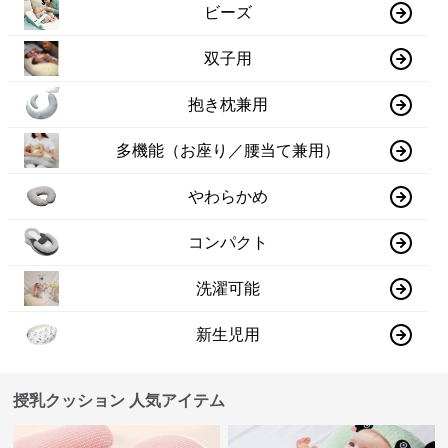
ビーズ
双子用
抱き枕兼用
多機能（お座り／腰当て兼用）
やわらかめ
コンパクト
洗濯可能
新生児用
授乳クッション 人気アイテム