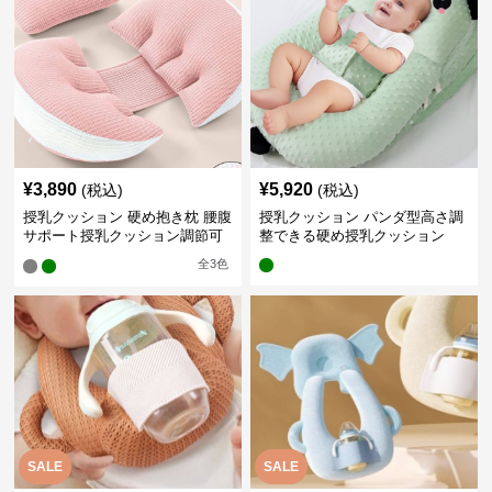
¥
3,890
¥
5,920
(税込)
(税込)
授乳クッション 硬め抱き枕 腰腹
授乳クッション パンダ型高さ調
サポート授乳クッション調節可
整できる硬め授乳クッション
能
全
3
色
SALE
SALE