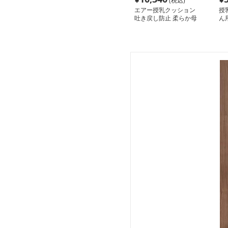
(税込)
エアー授乳クッション
授
吐き戻し防止 柔らか母
ん
子枕
能