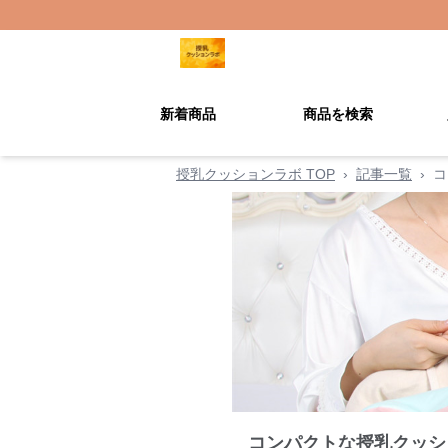
新着商品
商品を検索
授乳クッションラボ TOP
›
記事一覧
›
コ
コンパクトな授乳クッシ