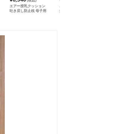
(税込)
(税込)
(税込
エアー授乳クッション
エアー洗える宇字型妊婦
エアー授乳クッ
吐き戻し防止枕 母子用
授乳クッション横向き寝
取り外し可能カ
品
枕
耐久性抜群 人