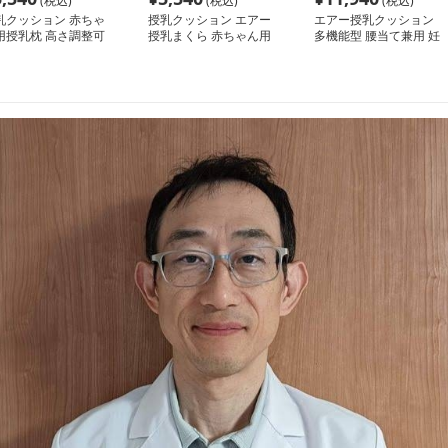
(税込)
(税込)
(税込)
乳クッション 赤ちゃ
授乳クッション エアー
エアー授乳クッション
用授乳枕 高さ調整可
授乳まくら 赤ちゃん用
多機能型 腰当て兼用 妊
 多機能折りたたみ式
肌優しい 吐き戻し防止
婦枕