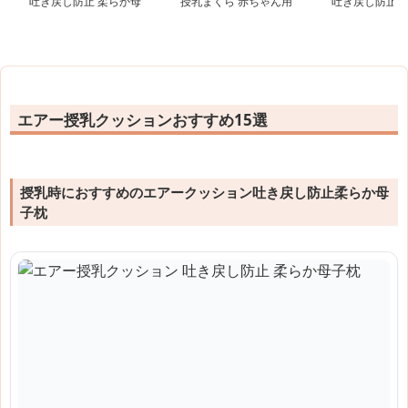
吐き戻し防止 柔らか母
授乳まくら 赤ちゃん用
吐き戻し防止枕
子枕
肌優しい 吐き戻し防止
品
エアー授乳クッションおすすめ15選
授乳時におすすめのエアークッション吐き戻し防止柔らか母
子枕