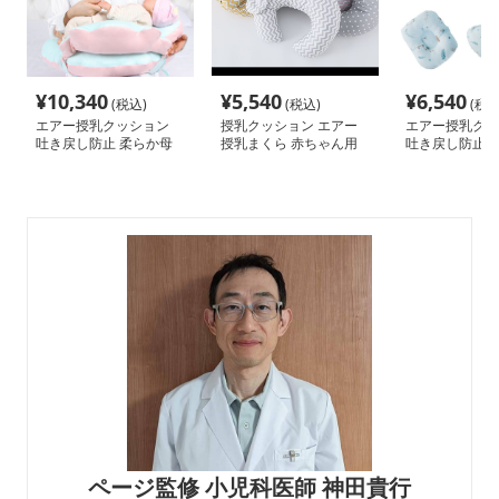
¥
10,340
¥
5,540
¥
6,540
(税込)
(税込)
(税込
エアー授乳クッション
授乳クッション エアー
エアー授乳クッ
吐き戻し防止 柔らか母
授乳まくら 赤ちゃん用
吐き戻し防止枕
子枕
肌優しい 吐き戻し防止
品
ページ監修 小児科医師 神田貴行