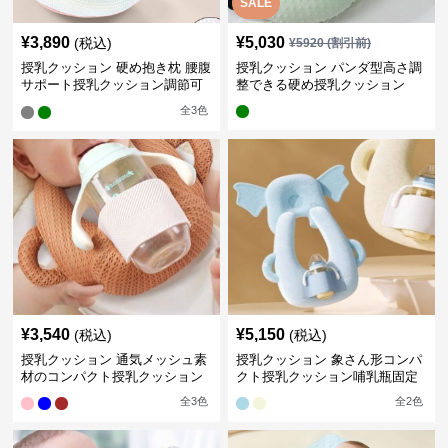
SALE
¥
3,890
¥
5,030
(税込)
¥
5920
(割引前)
授乳クッション 硬め抱き枕 腰腹
授乳クッション パンダ型高さ調
サポート授乳クッション調節可
整できる硬め授乳クッション
能
全
3
色
¥
3,540
¥
5,150
(税込)
(税込)
授乳クッション 通気メッシュ素
授乳クッション 象さん形コンパ
材のコンパクト授乳クッション
クト授乳クッション哺乳瓶固定
全
3
色
全
2
色