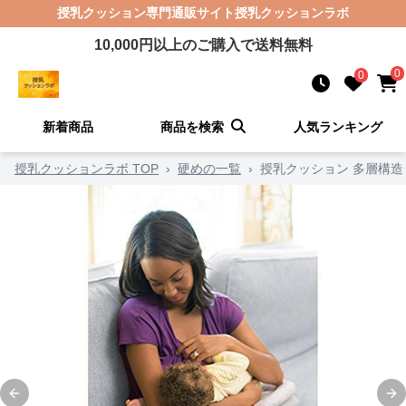
授乳クッション
専門通販サイト
授乳クッションラボ
10,000
円以上のご購入で送料無料
0
0
新着商品
商品を検索
人気ランキング
授乳クッションラボ TOP
›
硬めの一覧
›
授乳クッション 多層構
Previous slide
Ne