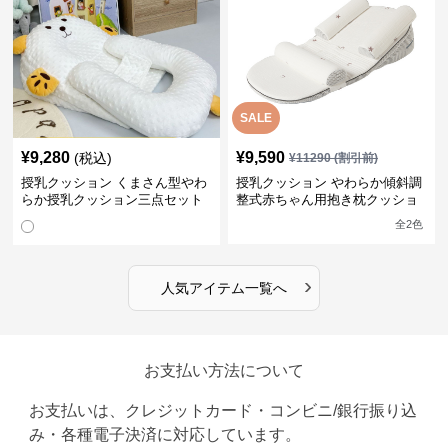
SALE
¥
9,280
¥
9,590
(税込)
¥
11290
(割引前)
授乳クッション くまさん型やわ
授乳クッション やわらか傾斜調
らか授乳クッション三点セット
整式赤ちゃん用抱き枕クッショ
ン
全
2
色
›
人気アイテム一覧へ
お支払い方法について
お支払いは、クレジットカード・コンビニ/銀行振り込
み・各種電子決済に対応しています。