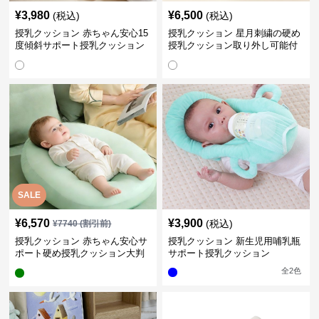
¥
3,980
¥
6,500
(税込)
(税込)
授乳クッション 赤ちゃん安心15
授乳クッション 星月刺繍の硬め
度傾斜サポート授乳クッション
授乳クッション取り外し可能付
硬め
き
SALE
¥
6,570
¥
3,900
(税込)
¥
7740
(割引前)
授乳クッション 赤ちゃん安心サ
授乳クッション 新生児用哺乳瓶
ポート硬め授乳クッション大判
サポート授乳クッション
型
全
2
色