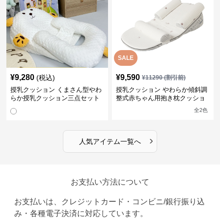
SALE
¥
9,280
¥
9,590
(税込)
¥
11290
(割引前)
授乳クッション くまさん型やわ
授乳クッション やわらか傾斜調
らか授乳クッション三点セット
整式赤ちゃん用抱き枕クッショ
ン
全
2
色
›
人気アイテム一覧へ
お支払い方法について
お支払いは、クレジットカード・コンビニ/銀行振り込
み・各種電子決済に対応しています。