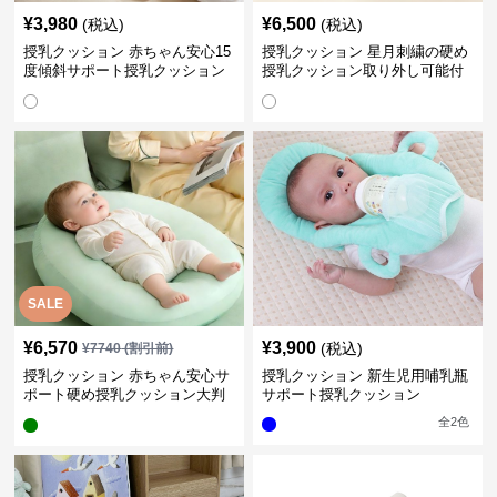
¥
3,980
¥
6,500
(税込)
(税込)
授乳クッション 赤ちゃん安心15
授乳クッション 星月刺繍の硬め
度傾斜サポート授乳クッション
授乳クッション取り外し可能付
硬め
き
SALE
¥
6,570
¥
3,900
(税込)
¥
7740
(割引前)
授乳クッション 赤ちゃん安心サ
授乳クッション 新生児用哺乳瓶
ポート硬め授乳クッション大判
サポート授乳クッション
型
全
2
色