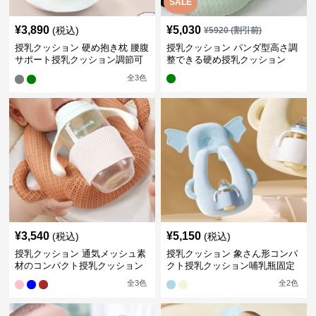
SALE
¥
3,890
¥
5,030
(税込)
¥
5920
(割引前)
授乳クッション 硬め抱き枕 腰腹
授乳クッション パンダ型高さ調
サポート授乳クッション調節可
整できる硬め授乳クッション
能
全
3
色
¥
3,540
¥
5,150
(税込)
(税込)
授乳クッション 通気メッシュ素
授乳クッション 象さん形コンパ
材のコンパクト授乳クッション
クト授乳クッション哺乳瓶固定
全
3
色
全
2
色