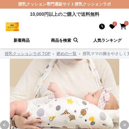
授乳クッション
専門通販サイト
授乳クッションラボ
10,000
円以上のご購入で送料無料
0
0
新着商品
商品を検索
人気ランキング
授乳クッションラボ TOP
›
硬めの一覧
›
授乳ママの腕をやさしく
Previous slide
Ne