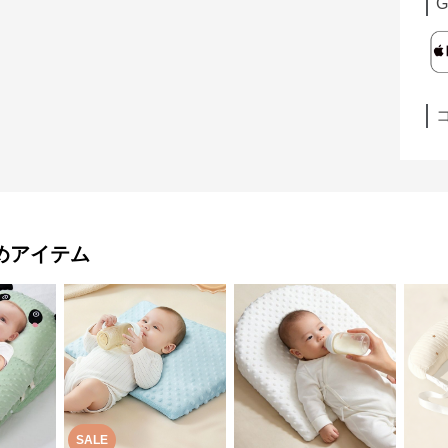
G
めアイテム
SALE