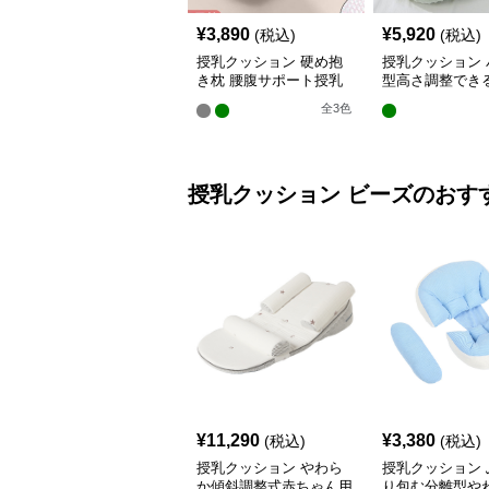
¥
3,890
¥
5,920
(税込)
(税込)
授乳クッション 硬め抱
授乳クッション 
き枕 腰腹サポート授乳
型高さ調整でき
クッション調節可能
乳クッション
全
3
色
授乳クッション
ビーズ
のおす
¥
11,290
¥
3,380
(税込)
(税込)
授乳クッション やわら
授乳クッション 
か傾斜調整式赤ちゃん用
り包む分離型や