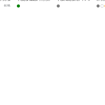
授乳クッション
ン U字型多機能タイプ
き枕
全
2
色