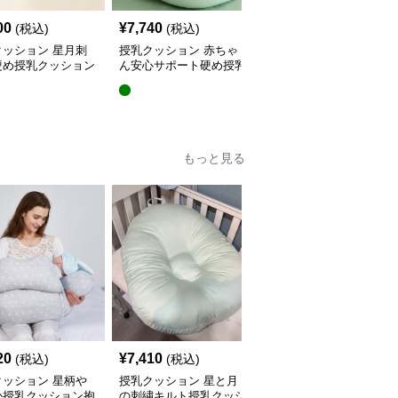
00
¥
7,740
¥
5,440
(税込)
(税込)
(税込)
クッション 星月刺
授乳クッション 赤ちゃ
授乳クッション 星と月
硬め授乳クッション
ん安心サポート硬め授乳
柄のしっかり硬め授乳ク
外し可能付き
クッション大判型
ッション2点セット
もっと見る
20
¥
7,410
¥
4,380
(税込)
(税込)
(税込)
クッション 星柄や
授乳クッション 星と月
授乳クッション かわい
か授乳クッション抱
の刺繍キルト授乳クッシ
い柄のビーズ入り授乳ク