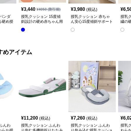
¥
3,440
¥
3,980
¥
6,5
(税込)
¥
4050
(割引前)
パンダ
授乳クッション 15度傾
授乳クッション 赤ちゃ
授乳
る硬め授
斜設計の硬め赤ちゃん用
ん安心15度傾斜サポート
繍の
授乳クッション
授乳クッション硬め
取り
すめアイテム
¥
11,200
¥
7,260
¥
6,0
(税込)
(税込)
ふんわ
授乳クッション ふんわ
授乳クッション ふんわ
授乳
わらか授
り包む多機能折りたたみ
り包み込む授乳クッショ
わら