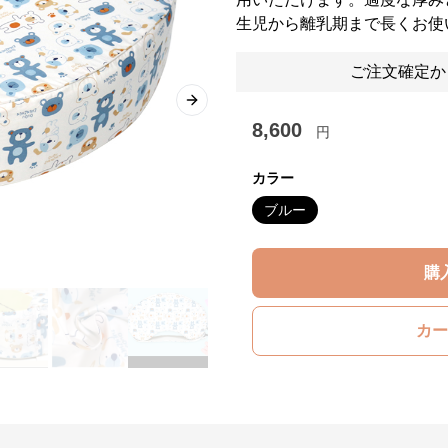
生児から離乳期まで長くお使
ご注文確定か
Next slide
8,600
円
カラー
ブルー
購
カー