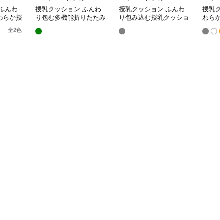
ふんわ
授乳クッション ふんわ
授乳クッション ふんわ
授乳
わらか授
り包む多機能折りたたみ
り包み込む授乳クッショ
わら
授乳クッション
ン U字型多機能タイプ
き枕
全
2
色