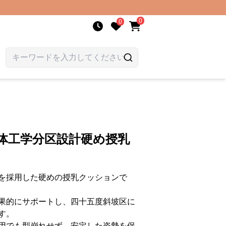
0
0
体工学分区設計硬め授乳
を採用した硬めの授乳クッションで
果的にサポートし、四十五度斜坡区に
す。
用でも型崩れせず、安定した姿勢を保