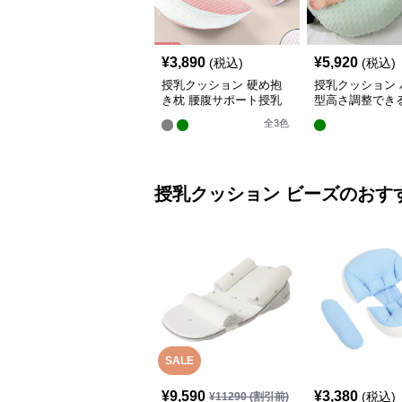
¥
3,890
¥
5,920
(税込)
(税込)
授乳クッション 硬め抱
授乳クッション 
き枕 腰腹サポート授乳
型高さ調整でき
クッション調節可能
乳クッション
全
3
色
授乳クッション
ビーズ
のおす
SALE
¥
9,590
¥
3,380
(税込)
¥
11290
(割引前)