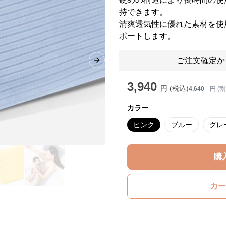
持できます。
清爽透気性に優れた素材を使
ポートします。
ご注文確定か
Next slide
3,940
円 (税込)
4,640
円 (
カラー
ピンク
ブルー
グレ
購
カー