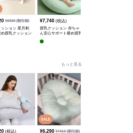
20
¥
7,740
¥
5,440
(税込)
(税込)
¥
6500
(割引前)
クッション 星月刺
授乳クッション 赤ちゃ
授乳クッション 星と月
硬め授乳クッション
ん安心サポート硬め授乳
柄のしっかり硬め授乳ク
外し可能付き
クッション大判型
ッション2点セット
もっと見る
SALE
20
¥
6,290
¥
4,380
(税込)
(税込)
¥
7410
(割引前)