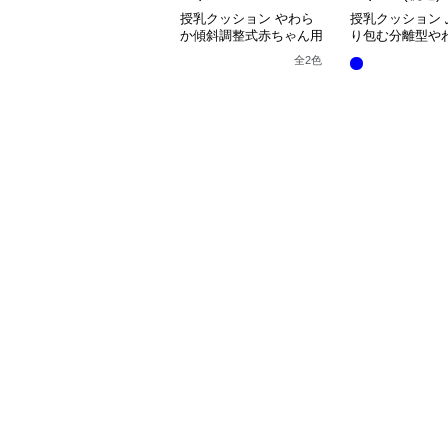
授乳クッション やわら
授乳クッション 
か傾斜調整式赤ちゃん用
り包む分離型や
抱き枕クッション
乳クッション
全
2
色