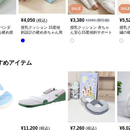
SALE
SALE
¥
4,050
¥
3,380
¥
5,5
(税込)
¥
3980
(割引前)
パンダ
授乳クッション 15度傾
授乳クッション 赤ちゃ
授乳
る硬め授
斜設計の硬め赤ちゃん用
ん安心15度傾斜サポート
繍の
授乳クッション
授乳クッション硬め
取り
すめアイテム
¥
11,200
¥
7,260
¥
6,0
(税込)
(税込)