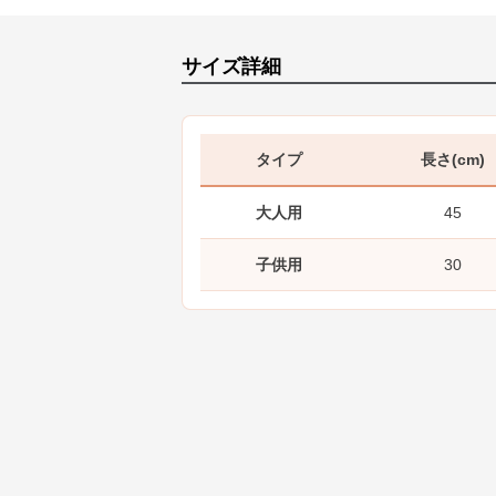
サイズ詳細
タイプ
長さ(cm)
大人用
45
子供用
30