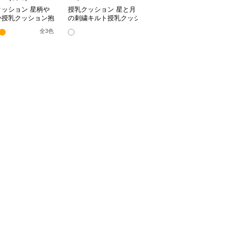
クッション 星柄や
授乳クッション 星と月
授乳クッション かわい
か授乳クッション抱
の刺繍キルト授乳クッシ
い柄のビーズ入り授乳ク
兼用多機能タイプ
ョン ビーズ入り丸型
ッション
全
3
色
全
4
色