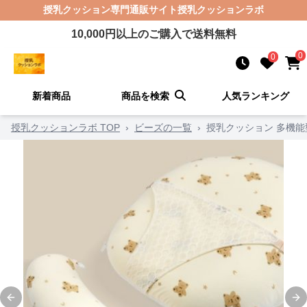
授乳クッション
専門通販サイト
授乳クッションラボ
10,000
円以上のご購入で送料無料
0
0
新着商品
商品を検索
人気ランキング
授乳クッションラボ TOP
›
ビーズの一覧
›
授乳クッション 多機
Previous slide
Ne