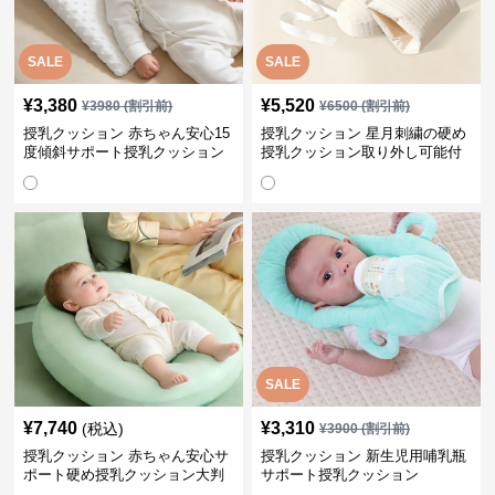
SALE
SALE
¥
3,380
¥
5,520
¥
3980
(割引前)
¥
6500
(割引前)
授乳クッション 赤ちゃん安心15
授乳クッション 星月刺繍の硬め
度傾斜サポート授乳クッション
授乳クッション取り外し可能付
硬め
き
SALE
¥
7,740
¥
3,310
(税込)
¥
3900
(割引前)
授乳クッション 赤ちゃん安心サ
授乳クッション 新生児用哺乳瓶
ポート硬め授乳クッション大判
サポート授乳クッション
型