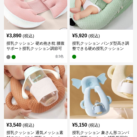
¥
3,890
¥
5,920
(税込)
(税込)
授乳クッション 硬め抱き枕 腰腹
授乳クッション パンダ型高さ調
サポート授乳クッション調節可
整できる硬め授乳クッション
能
全
3
色
¥
3,540
¥
5,150
(税込)
(税込)
授乳クッション 通気メッシュ素
授乳クッション 象さん形コンパ