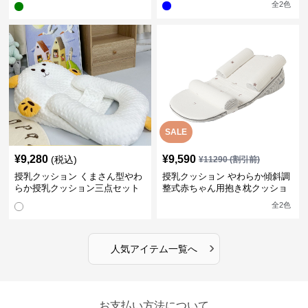
全
2
色
SALE
¥
9,280
¥
9,590
(税込)
¥
11290
(割引前)
授乳クッション くまさん型やわ
授乳クッション やわらか傾斜調
らか授乳クッション三点セット
整式赤ちゃん用抱き枕クッショ
ン
全
2
色
›
人気アイテム一覧へ
お支払い方法について