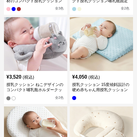
材のコンパクト授乳クッション
クト授乳クッション哺乳瓶固定
全
3
色
全
2
色
¥
3,520
¥
4,050
(税込)
(税込)
授乳クッション ねこデザインの
授乳クッション 15度傾斜設計の
コンパクト哺乳瓶ホルダークッ
硬め赤ちゃん用授乳クッション
ション
全
2
色