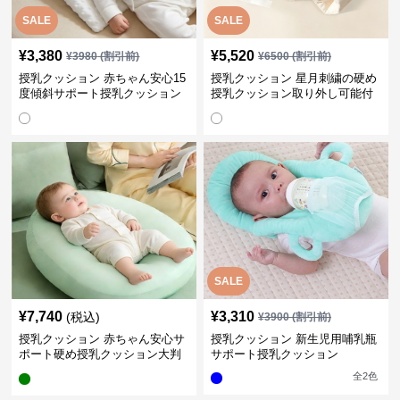
SALE
SALE
¥
3,380
¥
5,520
¥
3980
(割引前)
¥
6500
(割引前)
授乳クッション 赤ちゃん安心15
授乳クッション 星月刺繍の硬め
度傾斜サポート授乳クッション
授乳クッション取り外し可能付
硬め
き
SALE
¥
7,740
¥
3,310
(税込)
¥
3900
(割引前)
授乳クッション 赤ちゃん安心サ
授乳クッション 新生児用哺乳瓶
ポート硬め授乳クッション大判
サポート授乳クッション
型
全
2
色