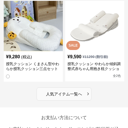
SALE
¥
9,280
¥
9,590
(税込)
¥
11290
(割引前)
授乳クッション くまさん型やわ
授乳クッション やわらか傾斜調
らか授乳クッション三点セット
整式赤ちゃん用抱き枕クッショ
ン
全
2
色
›
人気アイテム一覧へ
お支払い方法について