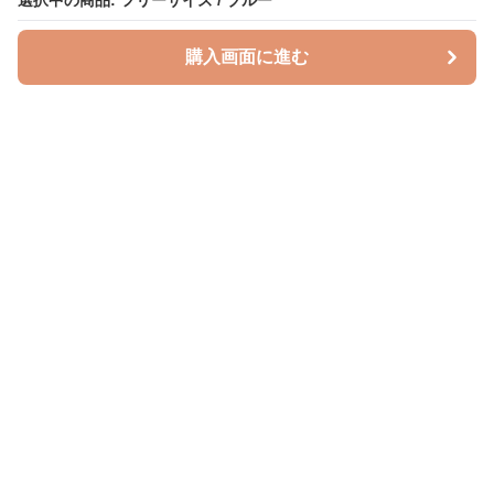
選択中の商品: フリーサイズ / ブルー
購入画面に進む
授乳クッションラボ
について
利用規約
プライバシー