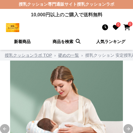
授乳クッション
専門通販サイト
授乳クッションラボ
10,000
円以上のご購入で送料無料
0
0
新着商品
商品を検索
人気ランキング
授乳クッションラボ TOP
›
硬めの一覧
›
授乳クッション 安定授
Previous slide
Ne