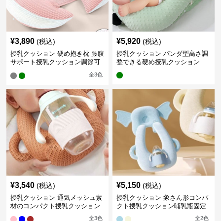
¥
3,890
¥
5,920
(税込)
(税込)
授乳クッション 硬め抱き枕 腰腹
授乳クッション パンダ型高さ調
サポート授乳クッション調節可
整できる硬め授乳クッション
能
全
3
色
¥
3,540
¥
5,150
(税込)
(税込)
授乳クッション 通気メッシュ素
授乳クッション 象さん形コンパ
材のコンパクト授乳クッション
クト授乳クッション哺乳瓶固定
全
3
色
全
2
色