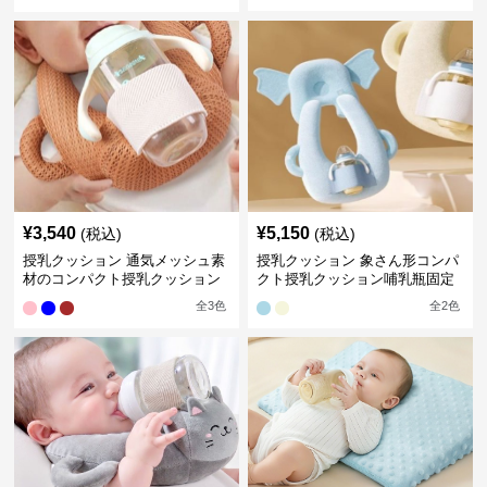
¥
3,540
¥
5,150
(税込)
(税込)
授乳クッション 通気メッシュ素
授乳クッション 象さん形コンパ
材のコンパクト授乳クッション
クト授乳クッション哺乳瓶固定
全
3
色
全
2
色