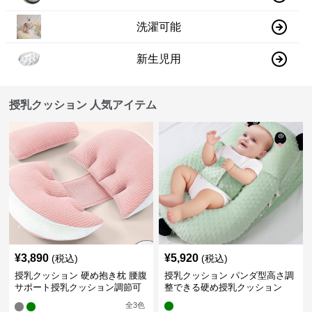
洗濯可能
新生児用
授乳クッション 人気アイテム
¥
3,890
¥
5,920
(税込)
(税込)
授乳クッション 硬め抱き枕 腰腹
授乳クッション パンダ型高さ調
サポート授乳クッション調節可
整できる硬め授乳クッション
能
全
3
色