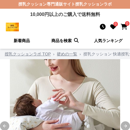
授乳クッション
専門通販サイト
授乳クッションラボ
10,000
円以上のご購入で送料無料
0
0
新着商品
商品を検索
人気ランキング
授乳クッションラボ TOP
›
硬めの一覧
›
授乳クッション 快適授
Previous slide
Ne