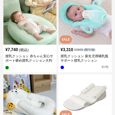
SALE
¥
7,740
¥
3,310
(税込)
¥
3900
(割引前)
授乳クッション 赤ちゃん安心サ
授乳クッション 新生児用哺乳瓶
ポート硬め授乳クッション大判
サポート授乳クッション
型
全
2
色
SALE