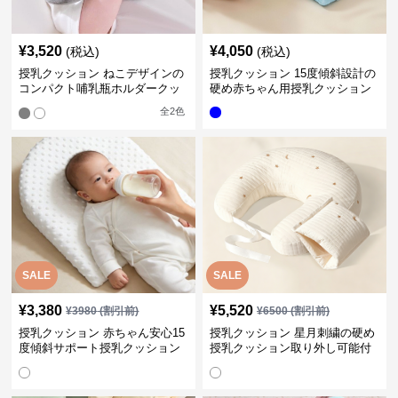
¥
3,520
¥
4,050
(税込)
(税込)
授乳クッション ねこデザインの
授乳クッション 15度傾斜設計の
コンパクト哺乳瓶ホルダークッ
硬め赤ちゃん用授乳クッション
ション
全
2
色
SALE
SALE
¥
3,380
¥
5,520
¥
3980
(割引前)
¥
6500
(割引前)
授乳クッション 赤ちゃん安心15
授乳クッション 星月刺繍の硬め
度傾斜サポート授乳クッション
授乳クッション取り外し可能付
硬め
き