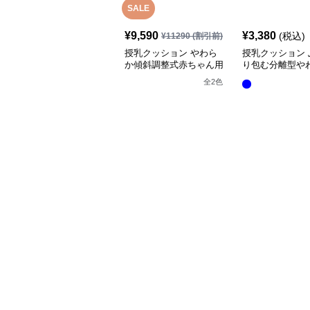
SALE
¥
9,590
¥
3,380
(税込)
¥
11290
(割引前)
授乳クッション やわら
授乳クッション 
か傾斜調整式赤ちゃん用
り包む分離型や
抱き枕クッション
乳クッション
全
2
色