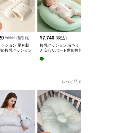
20
¥
7,740
¥
5,440
(税込)
(税込)
¥
6500
(割引前)
クッション 星月刺
授乳クッション 赤ちゃ
授乳クッション 星と月
硬め授乳クッション
ん安心サポート硬め授乳
柄のしっかり硬め授乳ク
外し可能付き
クッション大判型
ッション2点セット
もっと見る