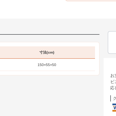
寸法(cm)
150×55×50
お
ビ
応