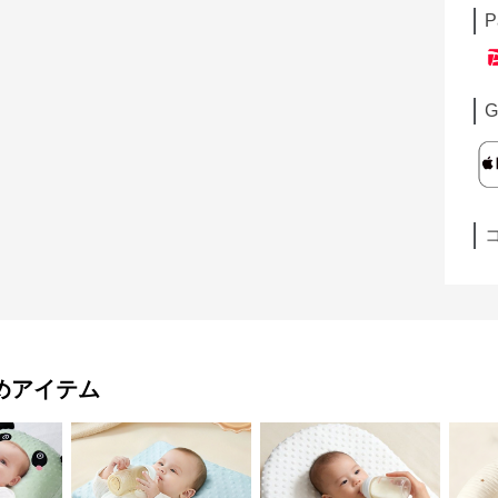
P
G
めアイテム