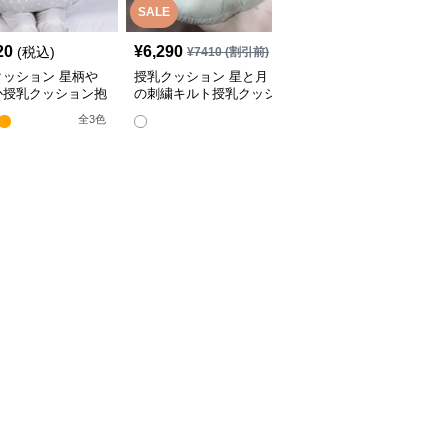
SALE
20
¥
6,290
¥
4,380
(税込)
(税込)
¥
7410
(割引前)
クッション 星柄や
授乳クッション 星と月
授乳クッション かわい
か授乳クッション抱
の刺繍キルト授乳クッシ
い柄のビーズ入り授乳ク
兼用多機能タイプ
ョン ビーズ入り丸型
ッション
全
3
色
全
4
色