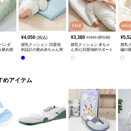
SALE
SALE
¥
4,050
¥
3,380
¥
5,5
(税込)
¥
3980
(割引前)
パンダ
授乳クッション 15度傾
授乳クッション 赤ちゃ
授乳
る硬め授
斜設計の硬め赤ちゃん用
ん安心15度傾斜サポート
繍の
授乳クッション
授乳クッション硬め
取り
すめアイテム