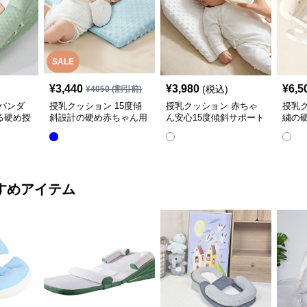
SALE
¥
3,440
¥
3,980
¥
6,5
(税込)
¥
4050
(割引前)
パンダ
授乳クッション 15度傾
授乳クッション 赤ちゃ
授乳
る硬め授
斜設計の硬め赤ちゃん用
ん安心15度傾斜サポート
繍の
授乳クッション
授乳クッション硬め
取り
すめアイテム