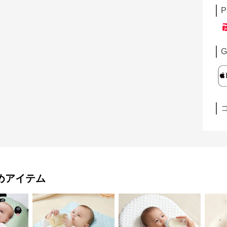
P
G
めアイテム