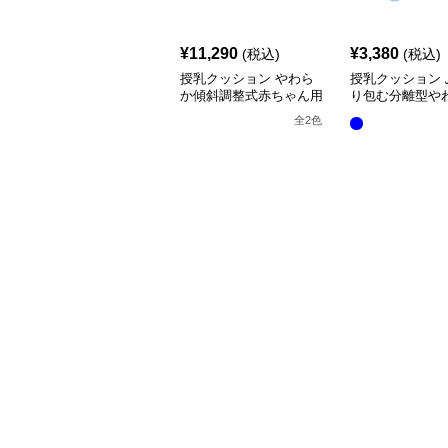
¥
11,290
¥
3,380
(税込)
(税込)
授乳クッション やわら
授乳クッション 
か傾斜調整式赤ちゃん用
り包む分離型や
抱き枕クッション
乳クッション
全
2
色