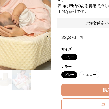
表面は凹凸のある質感で滑り
用的な設計です。
ご注文確定か
22,370
円
Next slide
サイズ
フリー
カラー
グレー
イエロー
購
カー