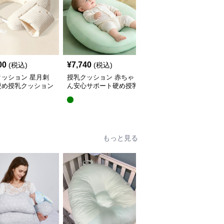
00
¥
7,740
¥
5,440
(税込)
(税込)
(税込)
クッション 星月刺
授乳クッション 赤ちゃ
授乳クッション 星と月
硬め授乳クッション
ん安心サポート硬め授乳
柄のしっかり硬め授乳ク
外し可能付き
クッション大判型
ッション2点セット
もっと見る