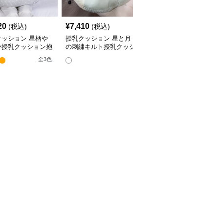
20
¥
7,410
¥
4,380
(税込)
(税込)
(税込)
クッション 星柄や
授乳クッション 星と月
授乳クッション かわい
か授乳クッション抱
の刺繍キルト授乳クッシ
い柄のビーズ入り授乳ク
兼用多機能タイプ
ョン ビーズ入り丸型
ッション
全
3
色
全
4
色