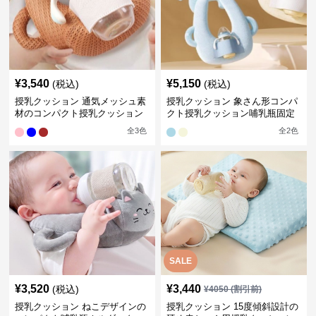
¥
3,540
¥
5,150
(税込)
(税込)
授乳クッション 通気メッシュ素
授乳クッション 象さん形コンパ
材のコンパクト授乳クッション
クト授乳クッション哺乳瓶固定
全
3
色
全
2
色
SALE
¥
3,520
¥
3,440
(税込)
¥
4050
(割引前)
授乳クッション ねこデザインの
授乳クッション 15度傾斜設計の