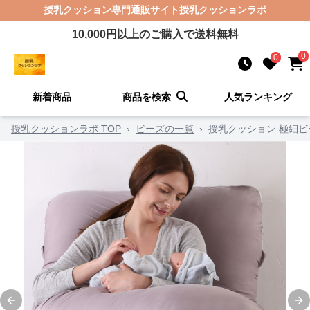
授乳クッション
専門通販サイト
授乳クッションラボ
10,000
円以上のご購入で送料無料
0
0
新着商品
商品を検索
人気ランキング
授乳クッションラボ TOP
›
ビーズの一覧
›
授乳クッション 極細
Previous slide
Ne