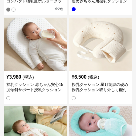
コンパクト哺乳瓶ホルダークッ
硬め赤ちゃん用授乳クッション
ション
全
2
色
¥
3,980
¥
6,500
(税込)
(税込)
授乳クッション 赤ちゃん安心15
授乳クッション 星月刺繍の硬め
度傾斜サポート授乳クッション
授乳クッション取り外し可能付
硬め
き