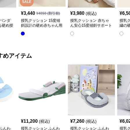
SALE
¥
3,440
¥
3,980
¥
6,5
(税込)
¥
4050
(割引前)
パンダ
授乳クッション 15度傾
授乳クッション 赤ちゃ
授乳
る硬め授
斜設計の硬め赤ちゃん用
ん安心15度傾斜サポート
繍の
授乳クッション
授乳クッション硬め
取り
すめアイテム
¥
11,200
¥
7,260
¥
6,0
(税込)
(税込)
ふんわ
授乳クッション ふんわ
授乳クッション ふんわ
授乳