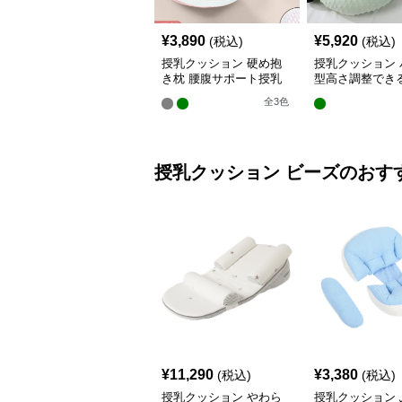
¥
3,890
¥
5,920
(税込)
(税込)
授乳クッション 硬め抱
授乳クッション 
き枕 腰腹サポート授乳
型高さ調整でき
クッション調節可能
乳クッション
全
3
色
授乳クッション
ビーズ
のおす
¥
11,290
¥
3,380
(税込)
(税込)
授乳クッション やわら
授乳クッション 