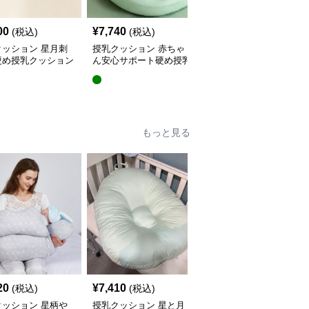
00
¥
7,740
¥
5,440
(税込)
(税込)
(税込)
クッション 星月刺
授乳クッション 赤ちゃ
授乳クッション 星と月
硬め授乳クッション
ん安心サポート硬め授乳
柄のしっかり硬め授乳ク
外し可能付き
クッション大判型
ッション2点セット
もっと見る
20
¥
7,410
¥
4,380
(税込)
(税込)
(税込)
クッション 星柄や
授乳クッション 星と月
授乳クッション かわい