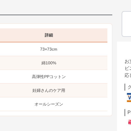
詳細
73×73cm
お
綿100%
ビ
応
高弾性PPコットン
妊婦さんのケア用
オールシーズン
P