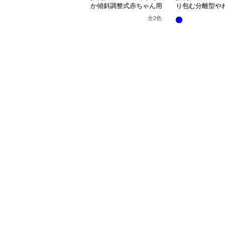
か傾斜調整式赤ちゃん用
り包む分離型や
抱き枕クッション
乳クッション
全
2
色