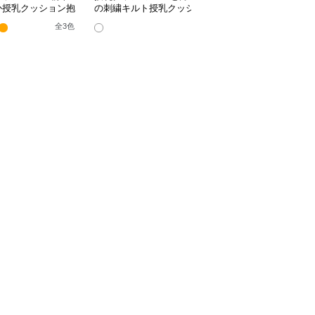
か授乳クッション抱
の刺繍キルト授乳クッシ
い柄のビーズ入り授乳ク
兼用多機能タイプ
ョン ビーズ入り丸型
ッション
全
3
色
全
4
色