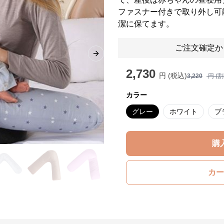
ファスナー付きで取り外し可
潔に保てます。
ご注文確定か
Next slide
2,730
円 (税込)
3,220
円 (
カラー
グレー
ホワイト
ブ
購
カー