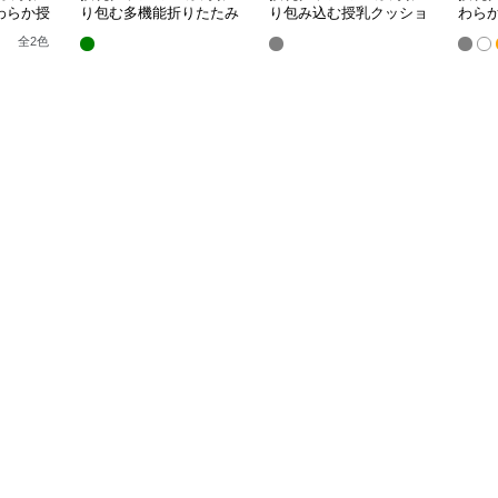
わらか授
り包む多機能折りたたみ
り包み込む授乳クッショ
わら
授乳クッション
ン U字型多機能タイプ
き枕
全
2
色