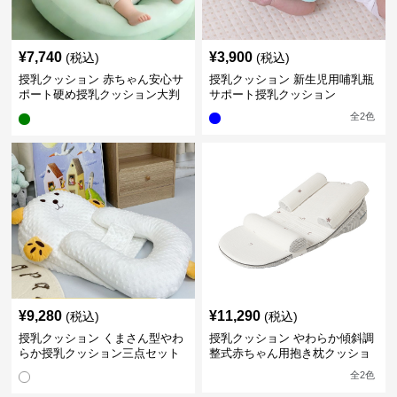
¥
7,740
¥
3,900
(税込)
(税込)
授乳クッション 赤ちゃん安心サ
授乳クッション 新生児用哺乳瓶
ポート硬め授乳クッション大判
サポート授乳クッション
型
全
2
色
¥
9,280
¥
11,290
(税込)
(税込)
授乳クッション くまさん型やわ
授乳クッション やわらか傾斜調
らか授乳クッション三点セット
整式赤ちゃん用抱き枕クッショ
ン
全
2
色