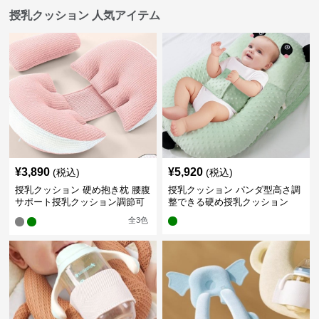
授乳クッション 人気アイテム
¥
3,890
¥
5,920
(税込)
(税込)
授乳クッション 硬め抱き枕 腰腹
授乳クッション パンダ型高さ調
サポート授乳クッション調節可
整できる硬め授乳クッション
能
全
3
色