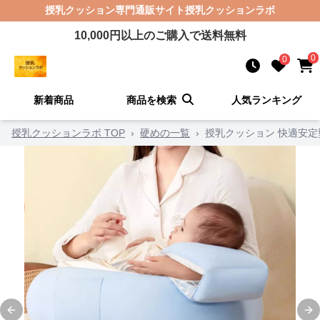
授乳クッション
専門通販サイト
授乳クッションラボ
10,000
円以上のご購入で送料無料
0
0
新着商品
商品を検索
人気ランキング
授乳クッションラボ TOP
›
硬めの一覧
›
授乳クッション 快適安
Previous slide
Ne