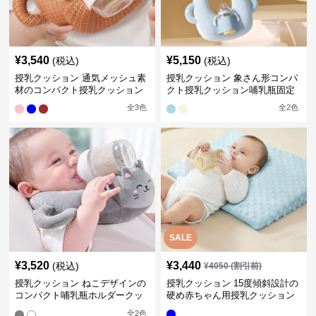
¥
3,540
¥
5,150
(税込)
(税込)
授乳クッション 通気メッシュ素
授乳クッション 象さん形コンパ
材のコンパクト授乳クッション
クト授乳クッション哺乳瓶固定
全
3
色
全
2
色
SALE
¥
3,520
¥
3,440
(税込)
¥
4050
(割引前)
授乳クッション ねこデザインの
授乳クッション 15度傾斜設計の
コンパクト哺乳瓶ホルダークッ
硬め赤ちゃん用授乳クッション
ション
全
2
色