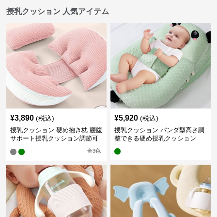
授乳クッション 人気アイテム
¥
3,890
¥
5,920
(税込)
(税込)
授乳クッション 硬め抱き枕 腰腹
授乳クッション パンダ型高さ調
サポート授乳クッション調節可
整できる硬め授乳クッション
能
全
3
色