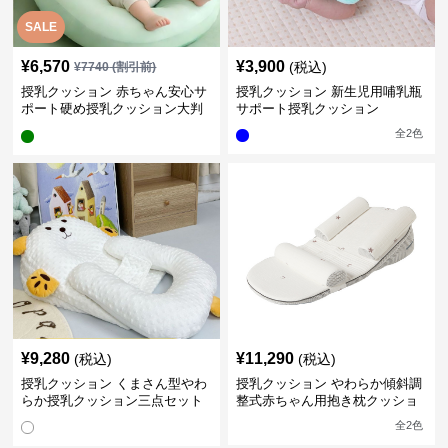
SALE
¥
6,570
¥
3,900
(税込)
¥
7740
(割引前)
授乳クッション 赤ちゃん安心サ
授乳クッション 新生児用哺乳瓶
ポート硬め授乳クッション大判
サポート授乳クッション
型
全
2
色
¥
9,280
¥
11,290
(税込)
(税込)
授乳クッション くまさん型やわ
授乳クッション やわらか傾斜調
らか授乳クッション三点セット
整式赤ちゃん用抱き枕クッショ
ン
全
2
色