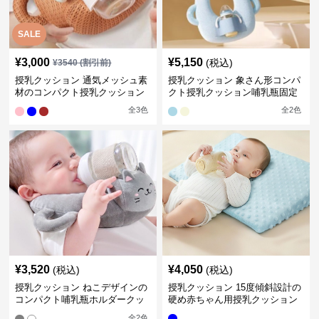
SALE
¥
3,000
¥
5,150
(税込)
¥
3540
(割引前)
授乳クッション 通気メッシュ素
授乳クッション 象さん形コンパ
材のコンパクト授乳クッション
クト授乳クッション哺乳瓶固定
全
3
色
全
2
色
¥
3,520
¥
4,050
(税込)
(税込)
授乳クッション ねこデザインの
授乳クッション 15度傾斜設計の
コンパクト哺乳瓶ホルダークッ
硬め赤ちゃん用授乳クッション
ション
全
2
色