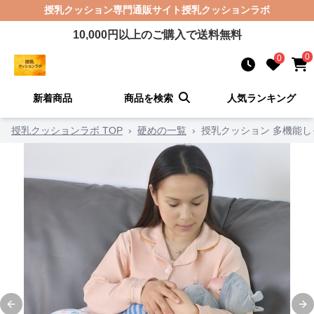
授乳クッション
専門通販サイト
授乳クッションラボ
10,000
円以上のご購入で送料無料
0
0
新着商品
商品を検索
人気ランキング
授乳クッションラボ TOP
›
硬めの一覧
›
授乳クッション 多機能
Previous slide
Ne