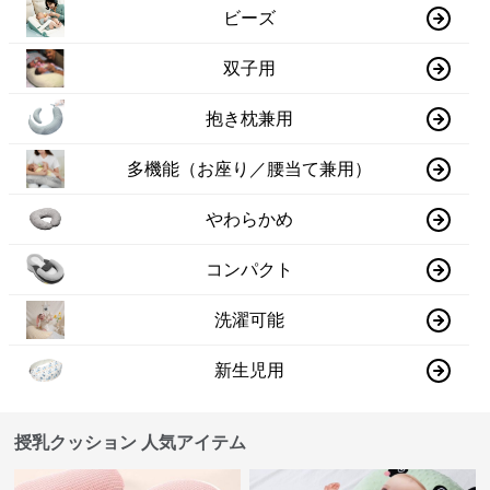
ビーズ
双子用
抱き枕兼用
多機能（お座り／腰当て兼用）
やわらかめ
コンパクト
洗濯可能
新生児用
授乳クッション 人気アイテム