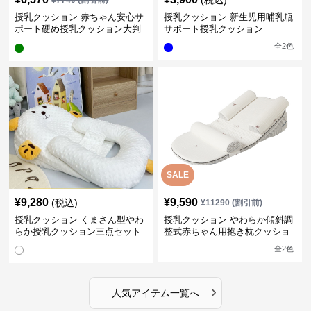
(税込)
¥
7740
(割引前)
授乳クッション 赤ちゃん安心サ
授乳クッション 新生児用哺乳瓶
ポート硬め授乳クッション大判
サポート授乳クッション
型
全
2
色
SALE
¥
9,280
¥
9,590
(税込)
¥
11290
(割引前)
授乳クッション くまさん型やわ
授乳クッション やわらか傾斜調
らか授乳クッション三点セット
整式赤ちゃん用抱き枕クッショ
ン
全
2
色
›
人気アイテム一覧へ