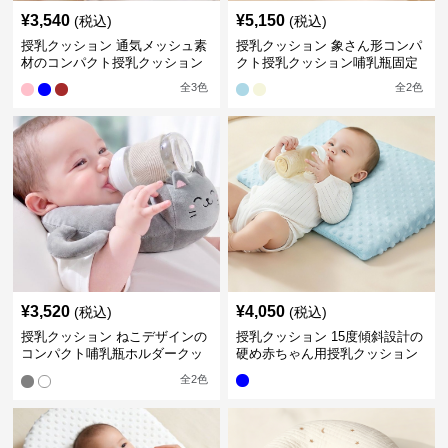
¥
3,540
¥
5,150
(税込)
(税込)
授乳クッション 通気メッシュ素
授乳クッション 象さん形コンパ
材のコンパクト授乳クッション
クト授乳クッション哺乳瓶固定
全
3
色
全
2
色
¥
3,520
¥
4,050
(税込)
(税込)
授乳クッション ねこデザインの
授乳クッション 15度傾斜設計の
コンパクト哺乳瓶ホルダークッ
硬め赤ちゃん用授乳クッション
ション
全
2
色