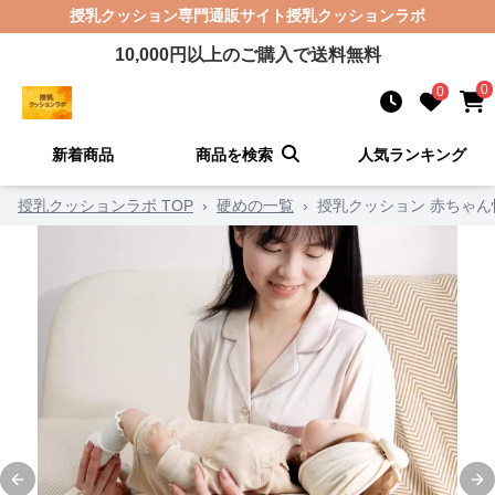
授乳クッション
専門通販サイト
授乳クッションラボ
10,000
円以上のご購入で送料無料
0
0
新着商品
商品を検索
人気ランキング
授乳クッションラボ TOP
›
硬めの一覧
›
授乳クッション 赤ちゃ
Previous slide
Ne