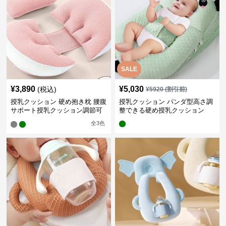
SALE
¥
3,890
¥
5,030
(税込)
¥
5920
(割引前)
授乳クッション 硬め抱き枕 腰腹
授乳クッション パンダ型高さ調
サポート授乳クッション調節可
整できる硬め授乳クッション
能
全
3
色