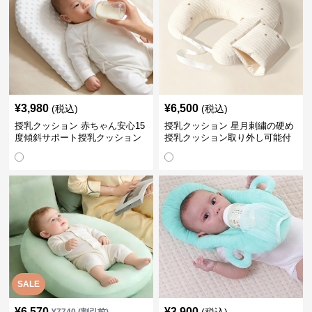
¥
3,980
¥
6,500
(税込)
(税込)
授乳クッション 赤ちゃん安心15
授乳クッション 星月刺繍の硬め
度傾斜サポート授乳クッション
授乳クッション取り外し可能付
硬め
き
SALE
¥
6,570
¥
3,900