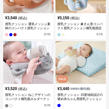
¥
3,540
¥
5,150
(税込)
(税込)
授乳クッション 通気メッシュ素
授乳クッション 象さん形コンパ
材のコンパクト授乳クッション
クト授乳クッション哺乳瓶固定
全
3
色
全
2
色
SALE
¥
3,520
¥
3,440
(税込)
¥
4050
(割引前)
授乳クッション ねこデザインの
授乳クッション 15度傾斜設計の
コンパクト哺乳瓶ホルダークッ
硬め赤ちゃん用授乳クッション
ション
全
2
色