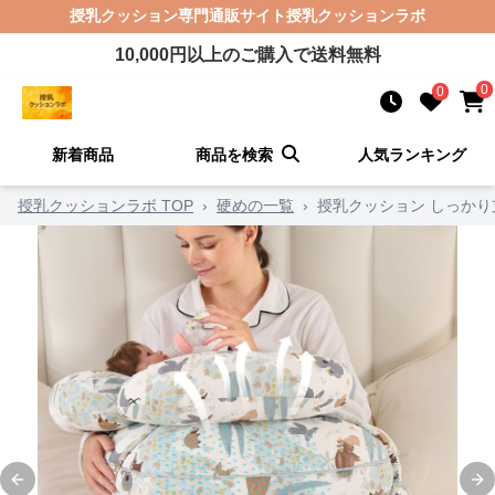
授乳クッション
専門通販サイト
授乳クッションラボ
10,000
円以上のご購入で送料無料
0
0
新着商品
商品を検索
人気ランキング
授乳クッションラボ TOP
›
硬めの一覧
›
授乳クッション しっか
Previous slide
Ne