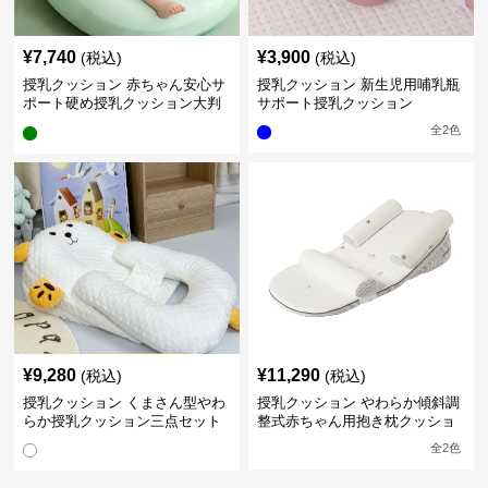
¥
7,740
¥
3,900
(税込)
(税込)
授乳クッション 赤ちゃん安心サ
授乳クッション 新生児用哺乳瓶
ポート硬め授乳クッション大判
サポート授乳クッション
型
全
2
色
¥
9,280
¥
11,290
(税込)
(税込)
授乳クッション くまさん型やわ
授乳クッション やわらか傾斜調
らか授乳クッション三点セット
整式赤ちゃん用抱き枕クッショ
ン
全
2
色