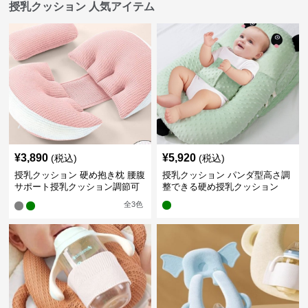
授乳クッション 人気アイテム
¥
3,890
¥
5,920
(税込)
(税込)
授乳クッション 硬め抱き枕 腰腹
授乳クッション パンダ型高さ調
サポート授乳クッション調節可
整できる硬め授乳クッション
能
全
3
色