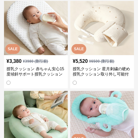
SALE
SALE
¥
3,380
¥
5,520
¥
3980
(割引前)
¥
6500
(割引前)
授乳クッション 赤ちゃん安心15
授乳クッション 星月刺繍の硬め
度傾斜サポート授乳クッション
授乳クッション取り外し可能付
硬め
き