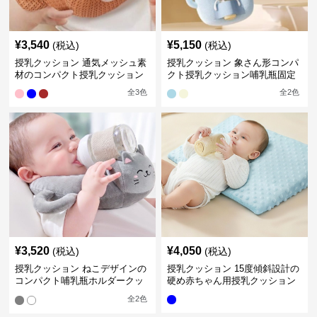
¥
3,540
¥
5,150
(税込)
(税込)
授乳クッション 通気メッシュ素
授乳クッション 象さん形コンパ
材のコンパクト授乳クッション
クト授乳クッション哺乳瓶固定
全
3
色
全
2
色
¥
3,520
¥
4,050
(税込)
(税込)
授乳クッション ねこデザインの
授乳クッション 15度傾斜設計の
コンパクト哺乳瓶ホルダークッ
硬め赤ちゃん用授乳クッション
ション
全
2
色