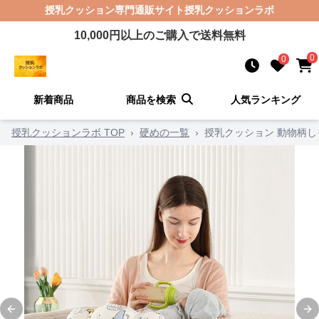
授乳クッション
専門通販サイト
授乳クッションラボ
10,000
円以上のご購入で送料無料
0
0
新着商品
商品を検索
人気ランキング
授乳クッションラボ TOP
›
硬めの一覧
›
授乳クッション 動物柄
Previous slide
Ne