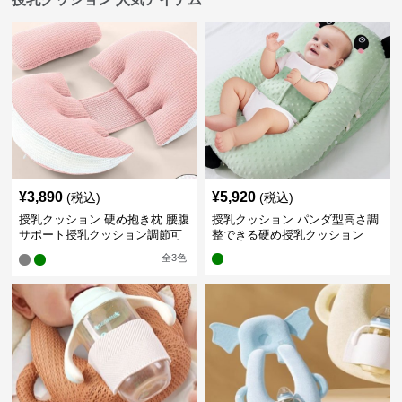
¥
3,890
¥
5,920
(税込)
(税込)
授乳クッション 硬め抱き枕 腰腹
授乳クッション パンダ型高さ調
サポート授乳クッション調節可
整できる硬め授乳クッション
能
全
3
色