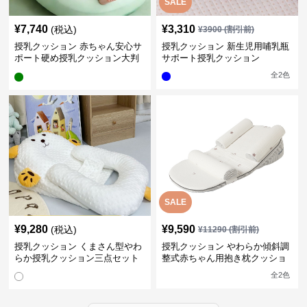
SALE
¥
7,740
¥
3,310
(税込)
¥
3900
(割引前)
授乳クッション 赤ちゃん安心サ
授乳クッション 新生児用哺乳瓶
ポート硬め授乳クッション大判
サポート授乳クッション
型
全
2
色
SALE
¥
9,280
¥
9,590
(税込)
¥
11290
(割引前)
授乳クッション くまさん型やわ
授乳クッション やわらか傾斜調
らか授乳クッション三点セット
整式赤ちゃん用抱き枕クッショ
ン
全
2
色