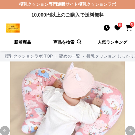
授乳クッション
専門通販サイト
授乳クッションラボ
10,000
円以上のご購入で送料無料
0
0
新着商品
商品を検索
人気ランキング
授乳クッションラボ TOP
›
硬めの一覧
›
授乳クッション しっか
Previous slide
Ne