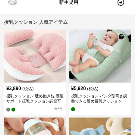
新生児用
授乳クッション 人気アイテム
¥
3,890
¥
5,920
(税込)
(税込)
授乳クッション 硬め抱き枕 腰腹
授乳クッション パンダ型高さ調
サポート授乳クッション調節可
整できる硬め授乳クッション
能
全
3
色