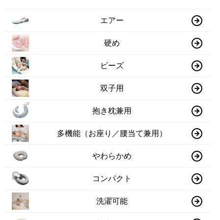
エアー
硬め
ビーズ
双子用
抱き枕兼用
多機能（お座り／腰当て兼用）
やわらかめ
コンパクト
洗濯可能