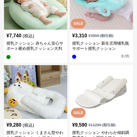
SALE
¥
7,740
¥
3,310
(税込)
¥
3900
(割引前)
授乳クッション 赤ちゃん安心サ
授乳クッション 新生児用哺乳瓶
ポート硬め授乳クッション大判
サポート授乳クッション
型
全
2
色
SALE
¥
9,280
¥
9,590
(税込)
¥
11290
(割引前)
授乳クッション くまさん型やわ
授乳クッション やわらか傾斜調