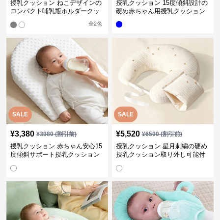
授乳クッション ねこデザインの
授乳クッション 15度傾斜設計の
コンパクト哺乳瓶ホルダークッ
硬め赤ちゃん用授乳クッション
ション
全
2
色
SALE
SALE
¥
3,380
¥
5,520
¥
3980
(割引前)
¥
6500
(割引前)
授乳クッション 赤ちゃん安心15
授乳クッション 星月刺繍の硬め
度傾斜サポート授乳クッション
授乳クッション取り外し可能付
硬め
き