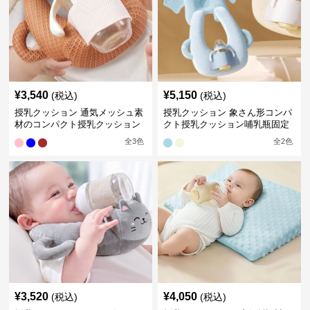
¥
3,540
¥
5,150
(税込)
(税込)
授乳クッション 通気メッシュ素
授乳クッション 象さん形コンパ
材のコンパクト授乳クッション
クト授乳クッション哺乳瓶固定
全
3
色
全
2
色
¥
3,520
¥
4,050
(税込)
(税込)