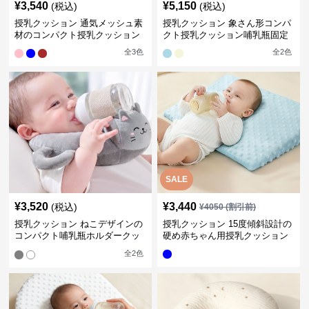
¥
3,540
¥
5,150
(税込)
(税込)
授乳クッション 通気メッシュ素
授乳クッション 象さん形コンパ
材のコンパクト授乳クッション
クト授乳クッション哺乳瓶固定
全
3
色
全
2
色
SALE
¥
3,520
¥
3,440
(税込)
¥
4050
(割引前)
授乳クッション ねこデザインの
授乳クッション 15度傾斜設計の
コンパクト哺乳瓶ホルダークッ
硬め赤ちゃん用授乳クッション
ション
全
2
色