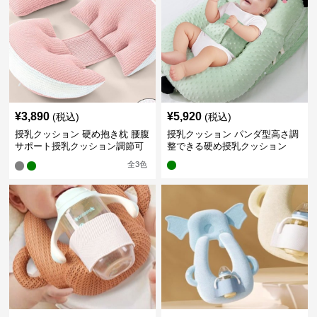
¥
3,890
¥
5,920
(税込)
(税込)
授乳クッション 硬め抱き枕 腰腹
授乳クッション パンダ型高さ調
サポート授乳クッション調節可
整できる硬め授乳クッション
能
全
3
色