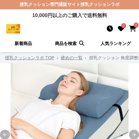
授乳クッション
専門通販サイト
授乳クッションラボ
10,000
円以上のご購入で送料無料
0
0
新着商品
商品を検索
人気ランキング
授乳クッションラボ TOP
›
硬めの一覧
›
授乳クッション 角度調
Previous slide
Ne