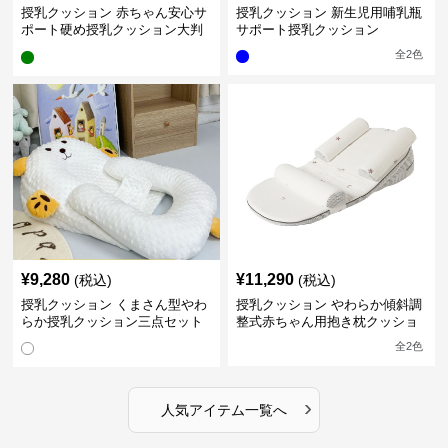
授乳クッション 赤ちゃん安心サ
授乳クッション 新生児用哺乳瓶
ポート硬め授乳クッション大判
サポート授乳クッション
型
全
2
色
¥
9,280
¥
11,290
(税込)
(税込)
授乳クッション くまさん型やわ
授乳クッション やわらか傾斜調
らか授乳クッション三点セット
整式赤ちゃん用抱き枕クッショ
ン
全
2
色
›
人気アイテム一覧へ