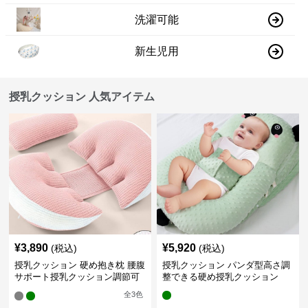
洗濯可能
新生児用
授乳クッション 人気アイテム
¥
3,890
¥
5,920
(税込)
(税込)
授乳クッション 硬め抱き枕 腰腹
授乳クッション パンダ型高さ調
サポート授乳クッション調節可
整できる硬め授乳クッション
能
全
3
色