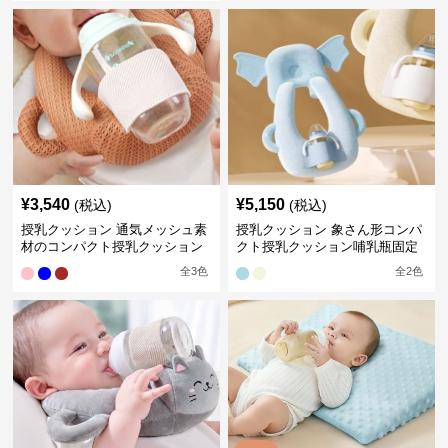
¥
3,540
¥
5,150
(税込)
(税込)
授乳クッション 通気メッシュ素
授乳クッション 象さん形コンパ
材のコンパクト授乳クッション
クト授乳クッション哺乳瓶固定
全
3
色
全
2
色