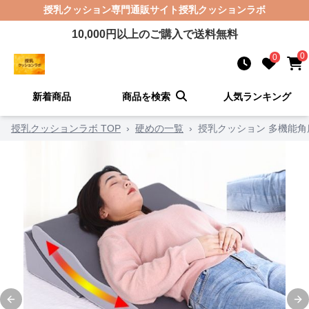
授乳クッション
専門通販サイト
授乳クッションラボ
10,000
円以上のご購入で送料無料
0
0
新着商品
商品を検索
人気ランキング
授乳クッションラボ TOP
›
硬めの一覧
›
授乳クッション 多機能
Previous slide
Ne