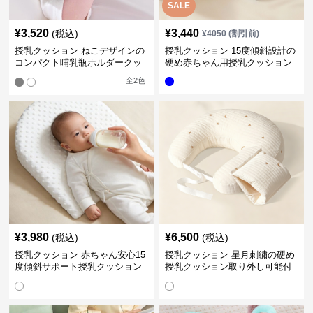
SALE
¥
3,520
¥
3,440
(税込)
¥
4050
(割引前)
授乳クッション ねこデザインの
授乳クッション 15度傾斜設計の
コンパクト哺乳瓶ホルダークッ
硬め赤ちゃん用授乳クッション
ション
全
2
色
¥
3,980
¥
6,500
(税込)
(税込)
授乳クッション 赤ちゃん安心15
授乳クッション 星月刺繍の硬め
度傾斜サポート授乳クッション
授乳クッション取り外し可能付
硬め
き