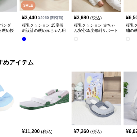
SALE
¥
3,440
¥
3,980
¥
6,5
(税込)
¥
4050
(割引前)
パンダ
授乳クッション 15度傾
授乳クッション 赤ちゃ
授乳
る硬め授
斜設計の硬め赤ちゃん用
ん安心15度傾斜サポート
繍の
授乳クッション
授乳クッション硬め
取り
すめアイテム
¥
11,200
¥
7,260
¥
6,0
(税込)
(税込)