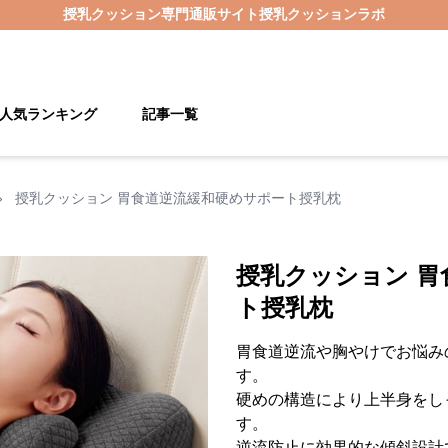
授乳クッション
専門通販サイト
授乳クッションラボ
人気ランキング
記事一覧
›
授乳クッション 胃食道逆流緩和硬めサポート授乳枕
授乳クッション 胃
ト授乳枕
胃食道逆流や胸やけでお悩み
す。
硬めの構造により上半身をし
す。
逆流防止に効果的な傾斜設計