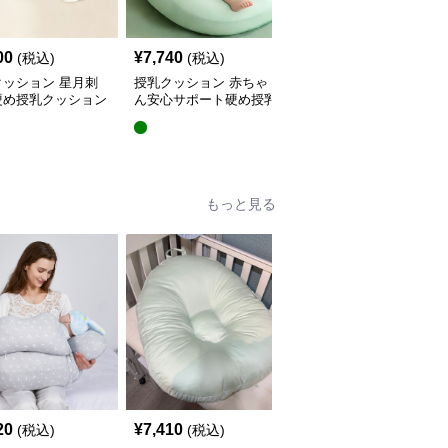
00
¥
7,740
¥
5,440
(税込)
(税込)
(税込)
クッション 星月刺
授乳クッション 赤ちゃ
授乳クッション 星と月
硬め授乳クッション
ん安心サポート硬め授乳
柄のしっかり硬め授乳ク
外し可能付き
クッション大判型
ッション2点セット
もっと見る
20
¥
7,410
¥
4,380
(税込)
(税込)
(税込)