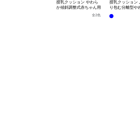
授乳クッション やわら
授乳クッション 
か傾斜調整式赤ちゃん用
り包む分離型や
抱き枕クッション
乳クッション
全
2
色