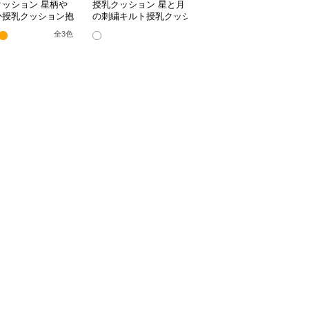
クッション 星柄や
授乳クッション 星と月
授乳クッション かわい
か授乳クッション抱
の刺繍キルト授乳クッシ
い柄のビーズ入り授乳ク
兼用多機能タイプ
ョン ビーズ入り丸型
ッション
全
3
色
全
4
色