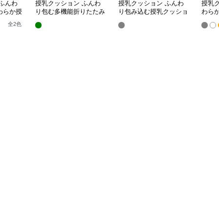
ふんわ
授乳クッション ふんわ
授乳クッション ふんわ
授乳
わらか授
り包む多機能折りたたみ
り包み込む授乳クッショ
わら
授乳クッション
ン U字型多機能タイプ
き枕
全
2
色