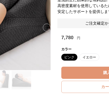
高密度素材を使用しているた
安定したサポートを提供しま
ご注文確定か
Next slide
7,780
円
カラー
ピンク
イエロー
購
カー