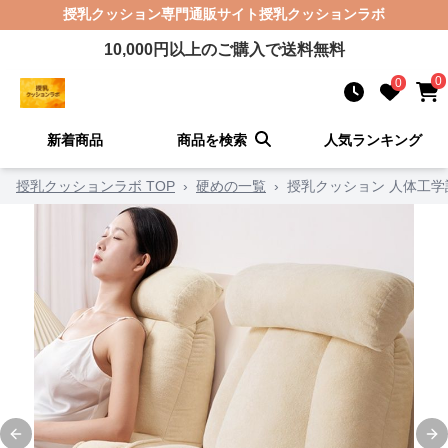
授乳クッション
専門通販サイト
授乳クッションラボ
10,000
円以上のご購入で送料無料
0
0
新着商品
商品を検索
人気ランキング
授乳クッションラボ TOP
›
硬めの一覧
›
授乳クッション 人体工
Previous slide
Ne