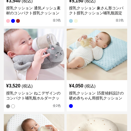
¥
3,540
¥
5,150
(税込)
(税込)
授乳クッション 通気メッシュ素
授乳クッション 象さん形コンパ
材のコンパクト授乳クッション
クト授乳クッション哺乳瓶固定
全
3
色
全
2
色
¥
3,520
¥
4,050
(税込)
(税込)
授乳クッション ねこデザインの
授乳クッション 15度傾斜設計の
コンパクト哺乳瓶ホルダークッ
硬め赤ちゃん用授乳クッション
ション
全
2
色