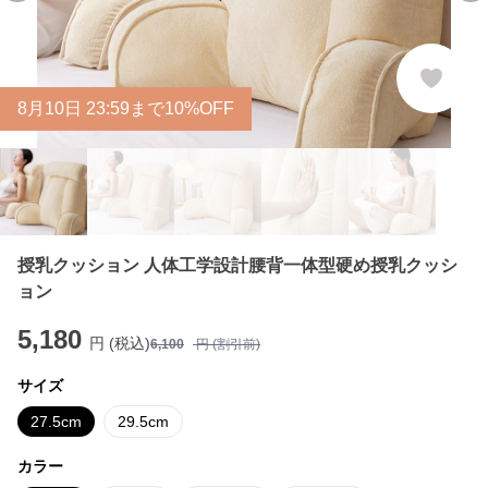
8
月
10
日 23:59まで10%OFF
授乳クッション 人体工学設計腰背一体型硬め授乳クッシ
ョン
5,180
円 (税込)
6,100
円 (割引前)
サイズ
27.5cm
29.5cm
カラー