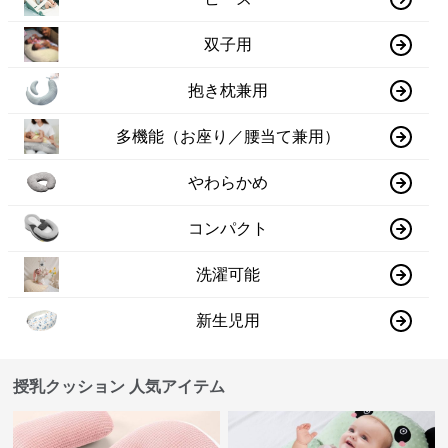
双子用
抱き枕兼用
多機能（お座り／腰当て兼用）
やわらかめ
コンパクト
洗濯可能
新生児用
授乳クッション 人気アイテム