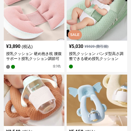
SALE
¥
3,890
¥
5,030
(税込)
¥
5920
(割引前)
授乳クッション 硬め抱き枕 腰腹
授乳クッション パンダ型高さ調
サポート授乳クッション調節可
整できる硬め授乳クッション
能
全
3
色