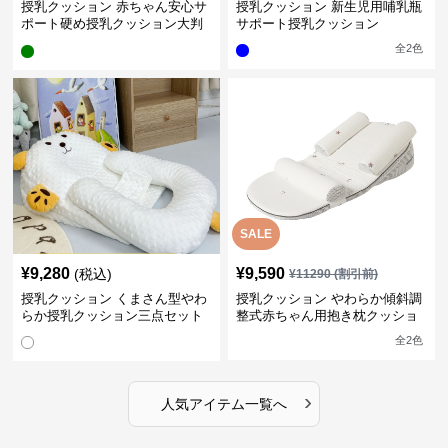
授乳クッション 赤ちゃん安心サ
授乳クッション 新生児用哺乳瓶
ポート硬め授乳クッション大判
サポート授乳クッション
型
全
2
色
SALE
¥
9,280
¥
9,590
(税込)
¥
11290
(割引前)
授乳クッション くまさん型やわ
授乳クッション やわらか傾斜調
らか授乳クッション三点セット
整式赤ちゃん用抱き枕クッショ
ン
全
2
色
›
人気アイテム一覧へ