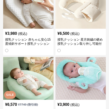
¥
3,980
¥
6,500
(税込)
(税込)
授乳クッション 赤ちゃん安心15
授乳クッション 星月刺繍の硬め
度傾斜サポート授乳クッション
授乳クッション取り外し可能付
硬め
き
SALE
¥
6,570
¥
3,900
(税込)
¥
7740
(割引前)