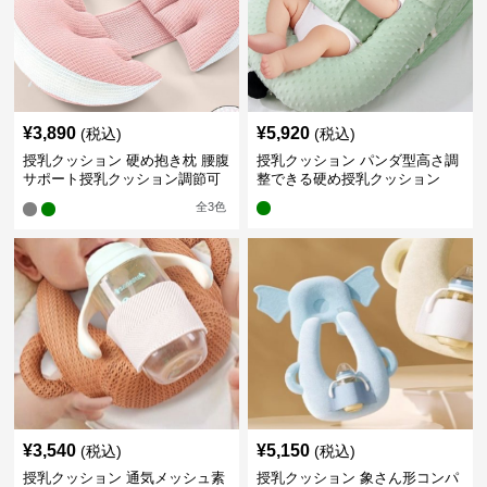
¥
3,890
¥
5,920
(税込)
(税込)
授乳クッション 硬め抱き枕 腰腹
授乳クッション パンダ型高さ調
サポート授乳クッション調節可
整できる硬め授乳クッション
能
全
3
色
¥
3,540
¥
5,150
(税込)
(税込)
授乳クッション 通気メッシュ素
授乳クッション 象さん形コンパ