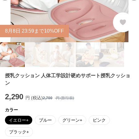
8
月
8
日 23:59まで10%OFF
授乳クッション 人体工学設計硬めサポート授乳クッショ
ン
2,290
円 (税込)
2,700
円 (割引前)
カラー
イエロー+
ブルー
グリーン+
ピンク
ブラック+