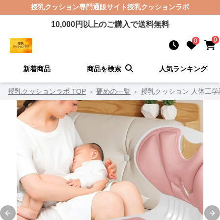
授乳クッション
専門通販サイト
授乳クッションラボ
10,000
円以上のご購入で送料無料
0
0
新着商品
商品を検索
人気ランキング
授乳クッションラボ TOP
›
硬めの一覧
›
授乳クッション 人体工
Previous slide
Ne