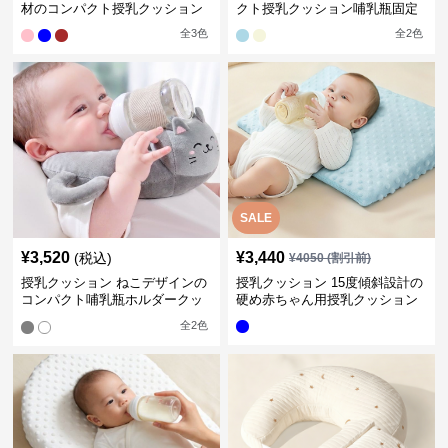
材のコンパクト授乳クッション
クト授乳クッション哺乳瓶固定
全
3
色
全
2
色
SALE
¥
3,520
¥
3,440
(税込)
¥
4050
(割引前)
授乳クッション ねこデザインの
授乳クッション 15度傾斜設計の
コンパクト哺乳瓶ホルダークッ
硬め赤ちゃん用授乳クッション
ション
全
2
色