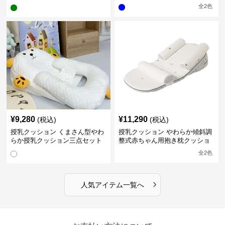
型
全
2
色
¥
9,280
¥
11,290
(税込)
(税込)
授乳クッション くまさん型やわ
授乳クッション やわらか傾斜調
らか授乳クッション三点セット
整式赤ちゃん用抱き枕クッショ
ン
全
2
色
›
人気アイテム一覧へ