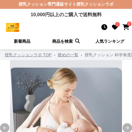
授乳クッション
専門通販サイト
授乳クッションラボ
10,000
円以上のご購入で送料無料
0
0
新着商品
商品を検索
人気ランキング
授乳クッションラボ TOP
›
硬めの一覧
›
授乳クッション 科学角
Previous slide
Ne