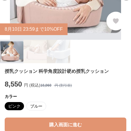
8
月
10
日 23:59まで10%OFF
授乳クッション 科学角度設計硬め授乳クッション
8,550
円 (税込)
10,060
円 (割引前)
カラー
ピンク
ブルー
購入画面に進む