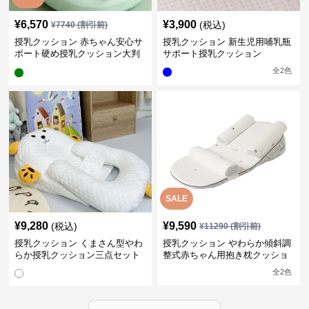
¥
6,570
¥
3,900
(税込)
¥
7740
(割引前)
授乳クッション 赤ちゃん安心サ
授乳クッション 新生児用哺乳瓶
ポート硬め授乳クッション大判
サポート授乳クッション
型
全
2
色
SALE
¥
9,280
¥
9,590
(税込)
¥
11290
(割引前)
授乳クッション くまさん型やわ
授乳クッション やわらか傾斜調
らか授乳クッション三点セット
整式赤ちゃん用抱き枕クッショ
ン
全
2
色