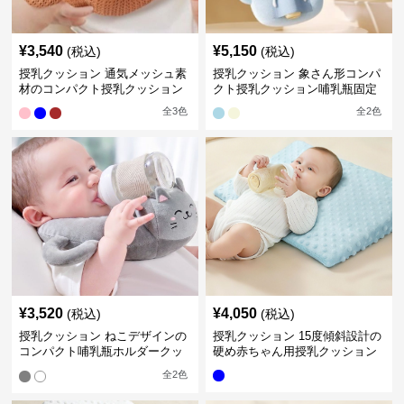
¥
3,540
¥
5,150
(税込)
(税込)
授乳クッション 通気メッシュ素
授乳クッション 象さん形コンパ
材のコンパクト授乳クッション
クト授乳クッション哺乳瓶固定
全
3
色
全
2
色
¥
3,520
¥
4,050
(税込)
(税込)
授乳クッション ねこデザインの
授乳クッション 15度傾斜設計の
コンパクト哺乳瓶ホルダークッ
硬め赤ちゃん用授乳クッション
ション
全
2
色