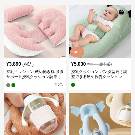
SALE
¥
3,890
¥
5,030
(税込)
¥
5920
(割引前)
授乳クッション 硬め抱き枕 腰腹
授乳クッション パンダ型高さ調
サポート授乳クッション調節可
整できる硬め授乳クッション
能
全
3
色