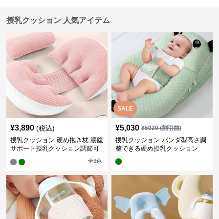
授乳クッション 人気アイテム
SALE
¥
3,890
¥
5,030
(税込)
¥
5920
(割引前)
授乳クッション 硬め抱き枕 腰腹
授乳クッション パンダ型高さ調
サポート授乳クッション調節可
整できる硬め授乳クッション
能
全
3
色