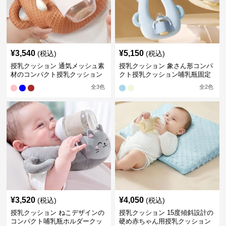
¥
3,540
¥
5,150
(税込)
(税込)
授乳クッション 通気メッシュ素
授乳クッション 象さん形コンパ
材のコンパクト授乳クッション
クト授乳クッション哺乳瓶固定
全
3
色
全
2
色
¥
3,520
¥
4,050
(税込)
(税込)
授乳クッション ねこデザインの
授乳クッション 15度傾斜設計の
コンパクト哺乳瓶ホルダークッ
硬め赤ちゃん用授乳クッション