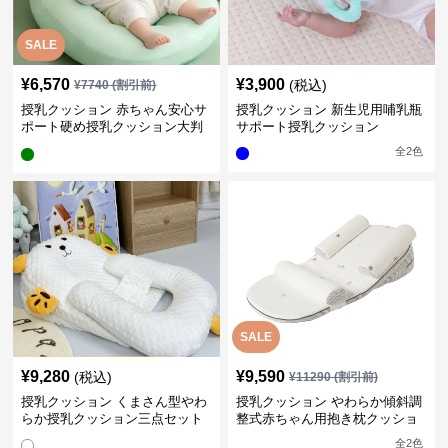
SALE
¥
6,570
¥
3,900
(税込)
¥
7740
(割引前)
授乳クッション 赤ちゃん安心サ
授乳クッション 新生児用哺乳瓶
ポート硬め授乳クッション大判
サポート授乳クッション
型
全
2
色
SALE
¥
9,280
¥
9,590
(税込)
¥
11290
(割引前)
授乳クッション くまさん型やわ
授乳クッション やわらか傾斜調
らか授乳クッション三点セット
整式赤ちゃん用抱き枕クッショ
ン
全
2
色