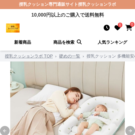
授乳クッション
専門通販サイト
授乳クッションラボ
10,000
円以上のご購入で送料無料
0
0
新着商品
商品を検索
人気ランキング
授乳クッションラボ TOP
›
硬めの一覧
›
授乳クッション 多機能
Previous slide
Ne