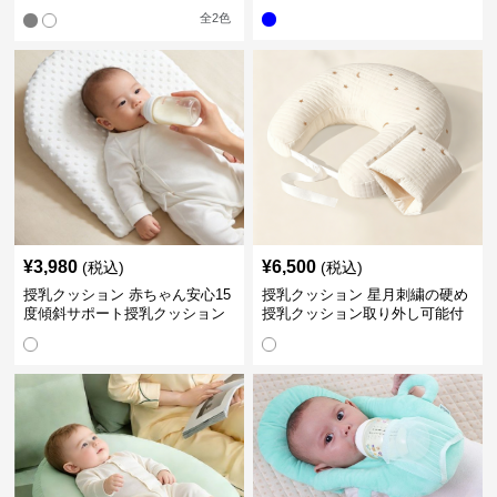
ション
全
2
色
¥
3,980
¥
6,500
(税込)
(税込)
授乳クッション 赤ちゃん安心15
授乳クッション 星月刺繍の硬め
度傾斜サポート授乳クッション
授乳クッション取り外し可能付
硬め
き