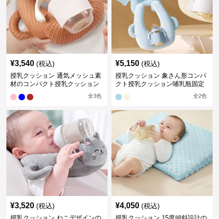
¥
3,540
¥
5,150
(税込)
(税込)
授乳クッション 通気メッシュ素
授乳クッション 象さん形コンパ
材のコンパクト授乳クッション
クト授乳クッション哺乳瓶固定
全
3
色
全
2
色
¥
3,520
¥
4,050
(税込)
(税込)
授乳クッション ねこデザインの
授乳クッション 15度傾斜設計の