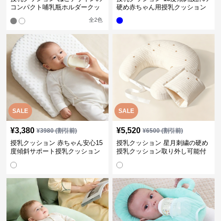
コンパクト哺乳瓶ホルダークッ
硬め赤ちゃん用授乳クッション
ション
全
2
色
SALE
SALE
¥
3,380
¥
5,520
¥
3980
(割引前)
¥
6500
(割引前)
授乳クッション 赤ちゃん安心15
授乳クッション 星月刺繍の硬め
度傾斜サポート授乳クッション
授乳クッション取り外し可能付
硬め
き