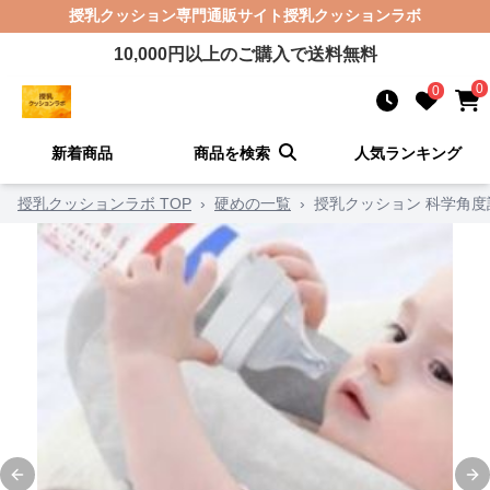
授乳クッション
専門通販サイト
授乳クッションラボ
10,000
円以上のご購入で送料無料
0
0
新着商品
商品を検索
人気ランキング
授乳クッションラボ TOP
›
硬めの一覧
›
授乳クッション 科学角
Previous slide
Ne