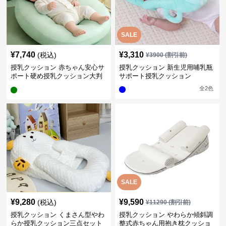
SALE
¥
7,740
¥
3,310
(税込)
¥
3900
(割引前)
授乳クッション 赤ちゃん安心サ
授乳クッション 新生児用哺乳瓶
ポート硬め授乳クッション大判
サポート授乳クッション
型
全
2
色
SALE
¥
9,280
¥
9,590
(税込)
¥
11290
(割引前)
授乳クッション くまさん型やわ
授乳クッション やわらか傾斜調
らか授乳クッション三点セット
整式赤ちゃん用抱き枕クッショ