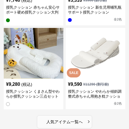
¥
7,740
¥
3,310
(税込)
¥
3900
(割引前)
授乳クッション 赤ちゃん安心サ
授乳クッション 新生児用哺乳瓶
ポート硬め授乳クッション大判
サポート授乳クッション
型
全
2
色
SALE
¥
9,280
¥
9,590
(税込)
¥
11290
(割引前)
授乳クッション くまさん型やわ
授乳クッション やわらか傾斜調
らか授乳クッション三点セット
整式赤ちゃん用抱き枕クッショ
ン
全
2
色
›
人気アイテム一覧へ