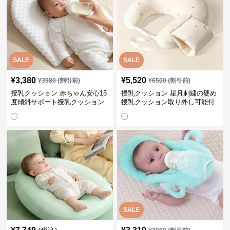
SALE
SALE
¥
3,380
¥
5,520
¥
3980
(割引前)
¥
6500
(割引前)
授乳クッション 赤ちゃん安心15
授乳クッション 星月刺繍の硬め
度傾斜サポート授乳クッション
授乳クッション取り外し可能付
硬め
き
SALE