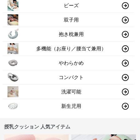
ビーズ
双子用
抱き枕兼用
多機能（お座り／腰当て兼用）
やわらかめ
コンパクト
洗濯可能
新生児用
授乳クッション 人気アイテム