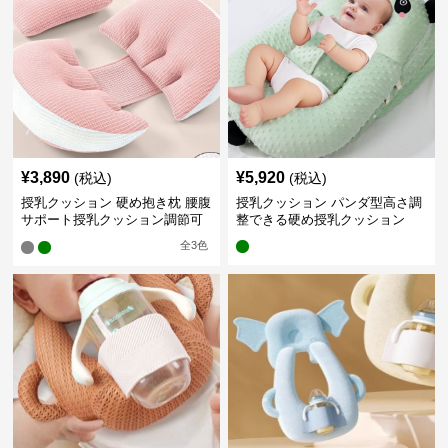
¥
3,890
¥
5,920
(税込)
(税込)
授乳クッション 硬め抱き枕 腰腹
授乳クッション パンダ型高さ調
サポート授乳クッション調節可
整できる硬め授乳クッション
能
全
3
色