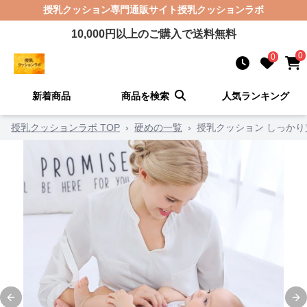
授乳クッション
専門通販サイト
授乳クッションラボ
10,000
円以上のご購入で送料無料
0
0
新着商品
商品を検索
人気ランキング
授乳クッションラボ TOP
›
硬めの一覧
›
授乳クッション しっか
Previous slide
Ne