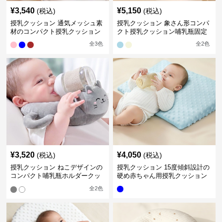
¥
3,540
¥
5,150
(税込)
(税込)
授乳クッション 通気メッシュ素
授乳クッション 象さん形コンパ
材のコンパクト授乳クッション
クト授乳クッション哺乳瓶固定
全
3
色
全
2
色
¥
3,520
¥
4,050
(税込)
(税込)
授乳クッション ねこデザインの
授乳クッション 15度傾斜設計の
コンパクト哺乳瓶ホルダークッ
硬め赤ちゃん用授乳クッション
ション
全
2
色