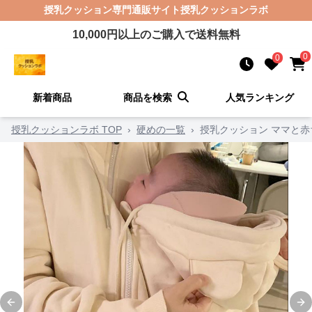
授乳クッション
専門通販サイト
授乳クッションラボ
10,000
円以上のご購入で送料無料
0
0
新着商品
商品を検索
人気ランキング
授乳クッションラボ TOP
›
硬めの一覧
›
授乳クッション ママと
Previous slide
Ne