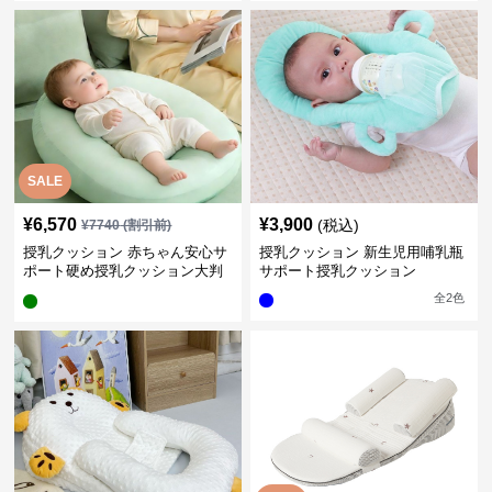
SALE
¥
6,570
¥
3,900
(税込)
¥
7740
(割引前)
授乳クッション 赤ちゃん安心サ
授乳クッション 新生児用哺乳瓶
ポート硬め授乳クッション大判
サポート授乳クッション
型
全
2
色