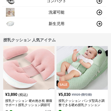
コンパクト
洗濯可能
新生児用
授乳クッション 人気アイテム
SALE
¥
3,890
¥
5,030
(税込)
¥
5920
(割引前)
授乳クッション 硬め抱き枕 腰腹
授乳クッション パンダ型高さ調
サポート授乳クッション調節可
整できる硬め授乳クッション
能