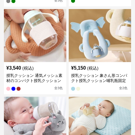
全
3
色
¥
3,540
¥
5,150
(税込)
(税込)
授乳クッション 通気メッシュ素
授乳クッション 象さん形コンパ
材のコンパクト授乳クッション
クト授乳クッション哺乳瓶固定
全
3
色
全
2
色