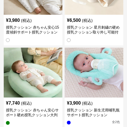
¥
3,980
¥
6,500
(税込)
(税込)
授乳クッション 赤ちゃん安心15
授乳クッション 星月刺繍の硬め
度傾斜サポート授乳クッション
授乳クッション取り外し可能付
硬め
き
¥
7,740
¥
3,900
(税込)
(税込)
授乳クッション 赤ちゃん安心サ
授乳クッション 新生児用哺乳瓶
ポート硬め授乳クッション大判
サポート授乳クッション
型
全
2
色