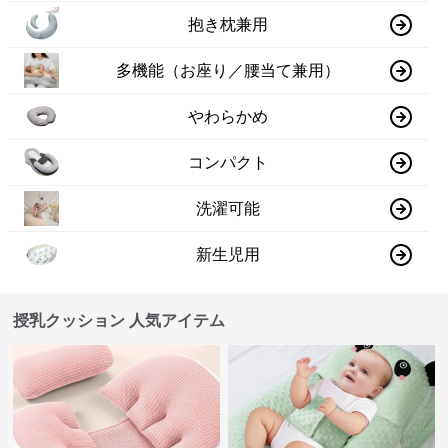
抱き枕兼用
多機能（お座り／腰当て兼用）
やわらかめ
コンパクト
洗濯可能
新生児用
授乳クッション 人気アイテム