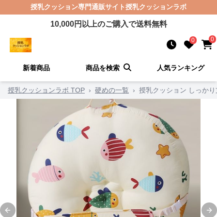
授乳クッション
専門通販サイト
授乳クッションラボ
10,000
円以上のご購入で送料無料
0
0
新着商品
商品を検索
人気ランキング
授乳クッションラボ TOP
›
硬めの一覧
›
授乳クッション しっか
Previous slide
Ne