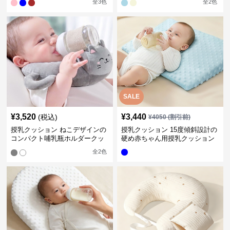
全
3
色
全
2
色
SALE
¥
3,520
¥
3,440
(税込)
¥
4050
(割引前)
授乳クッション ねこデザインの
授乳クッション 15度傾斜設計の
コンパクト哺乳瓶ホルダークッ
硬め赤ちゃん用授乳クッション
ション
全
2
色